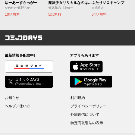
ゆーあーすらっがー
魔法少女リリカルなのは EXCEEDS
ふたりソロキャンプ
なめたけ/真野ろか
都築真紀/川上修一
出端祐大
10話無料
5話無料
64話無料
コミックDAYS
最新情報を配信中!
アプリもあります
編集部ブログ
コミックDAYS
@comicdays_team
お知らせ
利用規約
ヘルプ／使い方
プライバシーポリシー
外部送信について
特定商取引法の表示