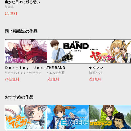
幽かな日々に残る想い
熊陽緋
1話無料
同じ掲載誌の作品
Ｄｅｓｔｉｎｙ Ｕｎｃｈａｉｎ Ｏｎｌｉｎｅ 吸血鬼少女となって、やがて『赤の魔王』と呼ばれるようになりました
THE BAND
ヤクマン
ヤチモト/ｒｅｓｎ/ヤチモト
ハロルド作石
加瀬あつし
24話無料
5話無料
2話無料
おすすめの作品