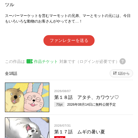
ツル
スーパーマーケットを営むマーモットの兄弟、マーとモットの元には、今日
もいろいろな動物のお客さんがやってきて…！
ファンレターを送る
この作品は
作品チケット
対象です（ログインが必要です）
全18話
1話から
2026/08/07
第１８話 アタチ、カワウソ♡
70
pt
2026年08月14日
に無料公開予定
2026/07/31
第１７話 ムギの暑い夏