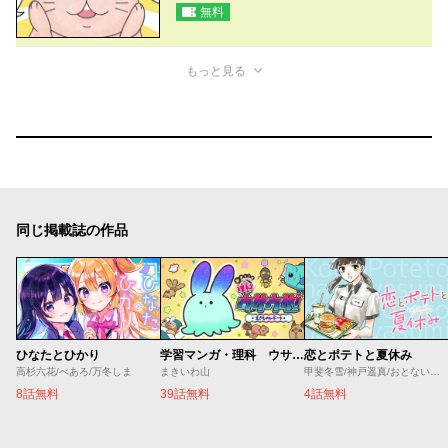
無料
もっと見る
同じ掲載誌の作品
ひなたとひかり
学習マンガ・理科 ウサウサ！
恋とポテトと夏休み
高杉六花/べあろ/万冬しま
まきいわ山
甲斐冬雪/神戸遥真/おとないちあき
8話無料
39話無料
4話無料