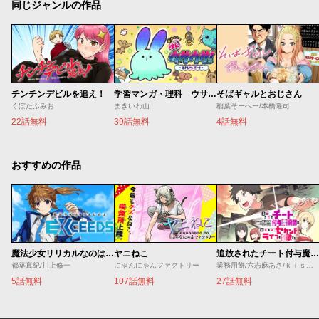
同じジャンルの作品
チンチンデビルを追え！
学習マンガ・理科 ウサウサ！
そばギャルとおじさん
くぼたふみお
まきいわ山
稲葉そーへー/本橋隆司
22話無料
39話無料
4話無料
おすすめの作品
魔法少女リリカルなのは EXCEEDS
ヤニねこ
追放されたチート付与魔術師は気ままなセカンドライフを謳歌する。 ～俺は武器だけじゃなく、あらゆるものに『強化ポイント』を付与できるし、俺の意思でいつでも効果を解除できるけど、残った人たち大丈夫？～
都築真紀/川上修一
にゃんにゃんファクトリー
業務用餅/六志麻あさ/ｋｉｓｕｉ
5話無料
107話無料
27話無料