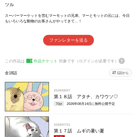
ツル
スーパーマーケットを営むマーモットの兄弟、マーとモットの元には、今日
もいろいろな動物のお客さんがやってきて…！
ファンレターを送る
この作品は
作品チケット
対象です（ログインが必要です）
全18話
1話から
2026/08/07
第１８話 アタチ、カワウソ♡
70
pt
2026年08月14日
に無料公開予定
2026/07/31
第１７話 ムギの暑い夏