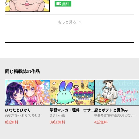
無料
もっと見る
同じ掲載誌の作品
ひなたとひかり
学習マンガ・理科 ウサウサ！
恋とポテトと夏休み
高杉六花/べあろ/万冬しま
まきいわ山
甲斐冬雪/神戸遥真/おとないちあき
8話無料
39話無料
4話無料