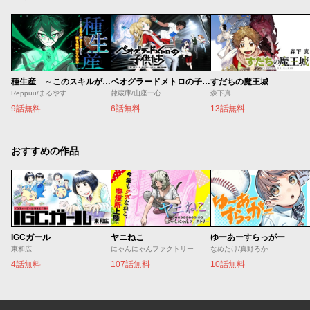
種生産 ～このスキルがチートだとまだ誰も気付いていない～
ベオグラードメトロの子供たち
すだちの魔王城
Reppuu/まるやす
隷蔵庫/山座一心
森下真
9話無料
6話無料
13話無料
おすすめの作品
IGCガール
ヤニねこ
ゆーあーすらっがー
東和広
にゃんにゃんファクトリー
なめたけ/真野ろか
4話無料
107話無料
10話無料