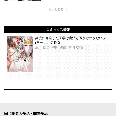
もっと見る
コミックス情報
高度に発達した医学は魔法と区別がつかない(7)
(モーニング KC)
瀧下 信英, 津田 彷徨, 津田 彷徨
同じ著者の作品・関連作品