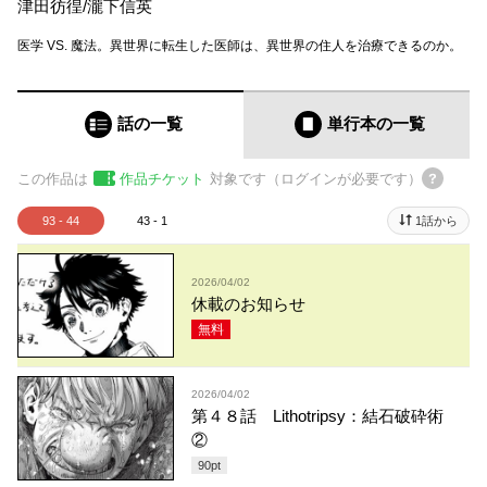
津田彷徨
/
瀧下信英
医学 VS. 魔法。異世界に転生した医師は、異世界の住人を治療できるのか。
話の一覧
単行本
の一覧
この作品は
作品チケット
対象です（ログインが必要です）
93 - 44
43 - 1
1話から
2026/04/02
休載のお知らせ
無料
2026/04/02
第４８話 Lithotripsy：結石破砕術
②
90
pt