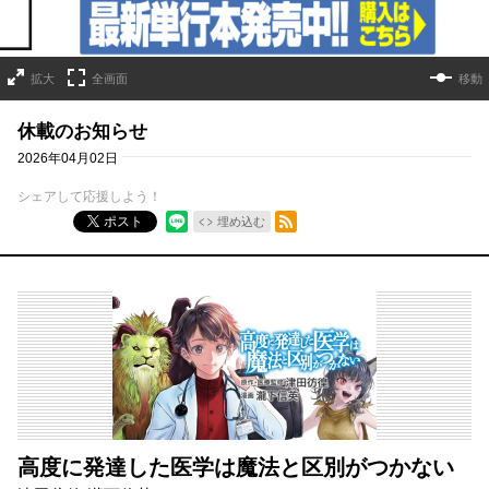
拡大
全画面
移動
休載のお知らせ
2026年04月02日
シェアして応援しよう！
RSSフィード
ポスト
埋め込む
高度に発達した医学は魔法と区別がつかない