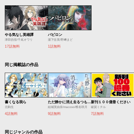
やる気なし英雄譚
バビロン
津田彷徨/千嶌オワリ
瀧下信英/野﨑まど
17話無料
1話無料
同じ掲載誌の作品
書くなる我ら
ただ静かに消え去るつもりでした
新刊１００億冊ください
北駒生
結城芙由奈/macoso/椎名咲月
破賀ミチル
4話無料
9話無料
7話無料
同じジャンルの作品