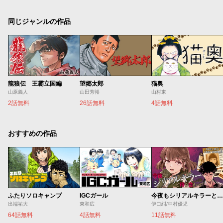
同じジャンルの作品
龍狼伝 王霸立国編
望郷太郎
猫奥
山原義人
山田芳裕
山村東
2話無料
26話無料
4話無料
おすすめの作品
ふたりソロキャンプ
IGCガール
今夜もシリアルキラーと待ち合わせ
出端祐大
東和広
伊口紺/中村優児
64話無料
4話無料
11話無料