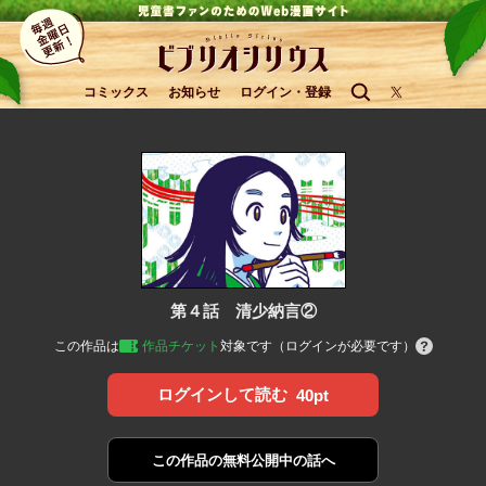
コミックス
お知らせ
ログイン・登録
第４話 清少納言②
この作品は
作品チケット
対象です（ログインが必要です）
ログインして読む
40pt
この作品の
無料公開中の話へ