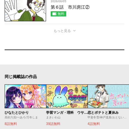
2026/06/05
第６話 市川房江②
無料
もっと見る
同じ掲載誌の作品
ひなたとひかり
学習マンガ・理科 ウサウサ！
恋とポテトと夏休み
高杉六花/べあろ/万冬しま
まきいわ山
甲斐冬雪/神戸遥真/おとないちあき
8話無料
39話無料
4話無料