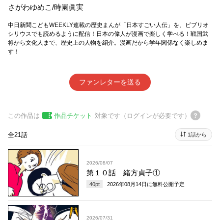
さがわゆめこ
/
時園眞実
中日新聞こどもWEEKLY連載の歴史まんが「日本すごい人伝」を、ビブリオ
シリウスでも読めるように配信！日本の偉人が漫画で楽しく学べる！戦国武
将から文化人まで、歴史上の人物を紹介。漫画だから学年関係なく楽しめま
す！
ファンレターを送る
この作品は
作品チケット
対象です（ログインが必要です）
全21話
1話から
2026/08/07
第１０話 緒方貞子①
40
pt
2026年08月14日
に無料公開予定
2026/07/31