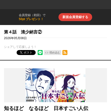
会員登録（初回）で
新規会員登録する
50pt プレゼント！
第４話 清少納言②
2026年05月08日
シェアして応援しよう！
RSSフィード
ポスト
埋め込む
知るほど なるほど 日本すごい人伝