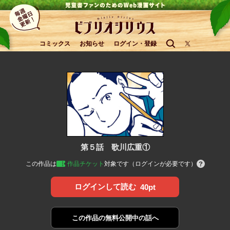
コミックス
お知らせ
ログイン・登録
第５話 歌川広重①
この作品は
作品チケット
対象です（ログインが必要です）
ログインして読む
40pt
この作品の
無料公開中の話へ