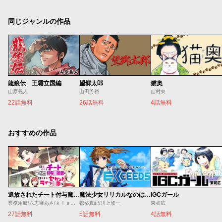
同じジャンルの作品
龍狼伝 王霸立国編
望郷太郎
猫奥
山原義人
山田芳裕
山村東
22話無料
26話無料
4話無料
おすすめの作品
追放されたチート付与魔術師は気ままなセカンドライフを謳歌する。 ～俺は武器だけじゃなく、あらゆるものに『強化ポイント』を付与できるし、俺の意思でいつでも効果を解除できるけど、残った人たち大丈夫？～
魔法少女リリカルなのは EXCEEDS
IGCガール
業務用餅/六志麻あさ/ｋｉｓｕｉ
都築真紀/川上修一
東和広
27話無料
5話無料
4話無料