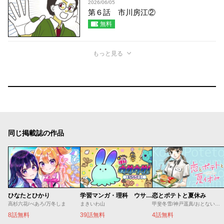
2026/06/05
第６話 市川房江②
無料
もっと見る
同じ掲載誌の作品
ひなたとひかり
学習マンガ・理科 ウサウサ！
恋とポテトと夏休み
高杉六花/べあろ/万冬しま
まきいわ山
甲斐冬雪/神戸遥真/おとないちあき
8話無料
39話無料
4話無料