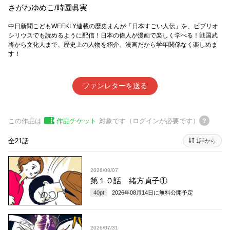
さがわゆめこ
/
時園眞実
中日新聞こどもWEEKLY連載の歴史まんが「日本すごい人伝」を、ビブリオ
シリウスでも読めるように配信！日本の偉人が漫画で楽しく学べる！戦国武
将から文化人まで、歴史上の人物を紹介。漫画だから学年関係なく楽しめま
す！
ファンレターを送る
この作品は
作品チケット
対象です（ログインが必要です）
全21話
1話から
2026/08/07
第１０話 緒方貞子①
40
pt
2026年08月14日
に無料公開予定
2026/07/31