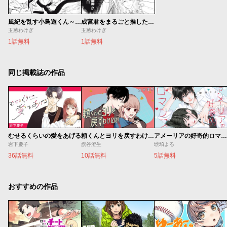
風紀を乱す小鳥遊くん～ギャル・ミーツ・スケベ～
成宮君をまるごと推したい！！
玉葱わけぎ
玉葱わけぎ
1話無料
1話無料
同じ掲載誌の作品
むせるくらいの愛をあげる
頼くんとヨリを戻すわけには！
アメーリアの好奇的ロマンス
岩下慶子
旗谷澄生
琥珀よる
36話無料
10話無料
5話無料
おすすめの作品