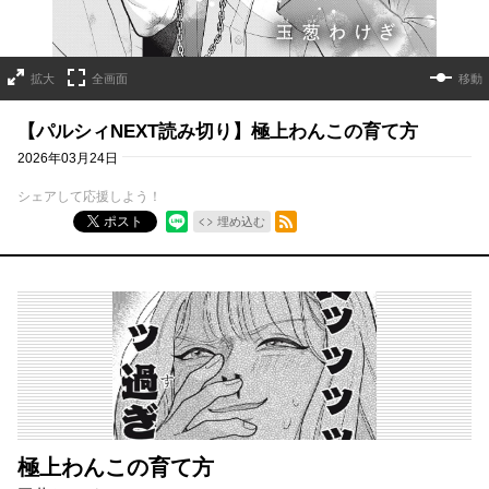
拡大
全画面
移動
【パルシィNEXT読み切り】極上わんこの育て方
2026年03月24日
シェアして応援しよう！
RSSフィード
ポスト
埋め込む
極上わんこの育て方