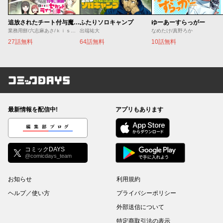
追放されたチート付与魔術師は気ままなセカンドライフを謳歌する。 ～俺は武器だけじゃなく、あらゆるものに『強化ポイント』を付与できるし、俺の意思でいつでも効果を解除できるけど、残った人たち大丈夫？～
ふたりソロキャンプ
ゆーあーすらっがー
業務用餅/六志麻あさ/ｋｉｓｕｉ
出端祐大
なめたけ/真野ろか
27話無料
64話無料
10話無料
コミックDAYS
最新情報を配信中!
アプリもあります
編集部ブログ
コミックDAYS
@comicdays_team
お知らせ
利用規約
ヘルプ／使い方
プライバシーポリシー
外部送信について
特定商取引法の表示