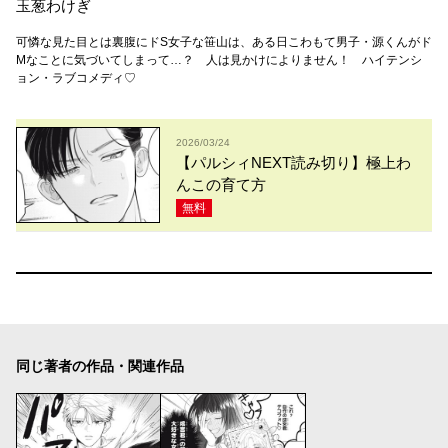
玉葱わけぎ
可憐な見た目とは裏腹にドS女子な笹山は、ある日こわもて男子・源くんがド
Mなことに気づいてしまって…？ 人は見かけによりません！ ハイテンシ
ョン・ラブコメディ♡
2026/03/24
【パルシィNEXT読み切り】極上わ
んこの育て方
無料
同じ著者の作品・関連作品