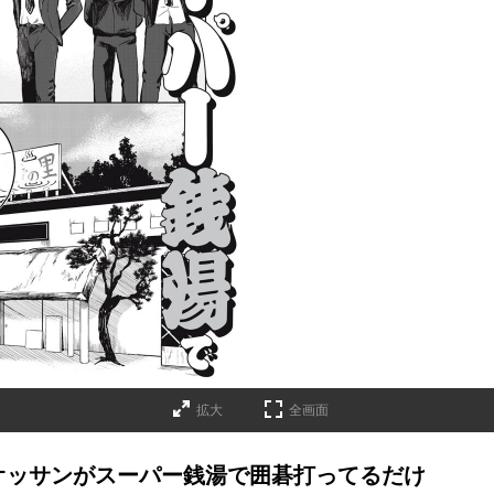
拡大
全画面
】オッサンがスーパー銭湯で囲碁打ってるだけ