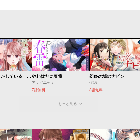
私たちはどうかしている 妻恋い
やわはだに春雷
幻炎の城のナビン
アサダニッキ
慎結
7話無料
8話無料
もっと見る