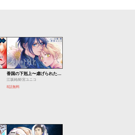
香国の下剋上〜虐げられた調香師は不遇の皇子と天下を狙う〜
江坂純/鈴宮ユニコ
8話無料