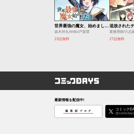
世界最強の魔女、始めました ～私だけ『攻略サイト』を見れる世界で自由に生きます～
坂木持丸/riritto/戸賀環
業務用餅/六志
23話無料
27話無料
コミックDAYS
最新情報を配信中!
編集部ブログ
コミックDA
@comicday