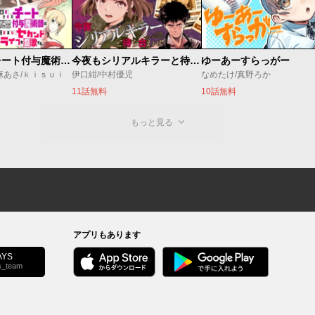
追放されたチート付与魔術師は気ままなセカンドライフを謳歌する。 ～俺は武器だけじゃなく、あらゆるものに『強化ポイント』を付与できるし、俺の意思でいつでも効果を解除できるけど、残った人たち大丈夫？～
今夜もシリアルキラーと待ち合わせ
ゆーあーすらっがー
麻あさ/ｋｉｓｕｉ
伊口紺/中村優児
なめたけ/真野ろか
11話無料
10話無料
もっと見る
アプリもあります
YS
s_team