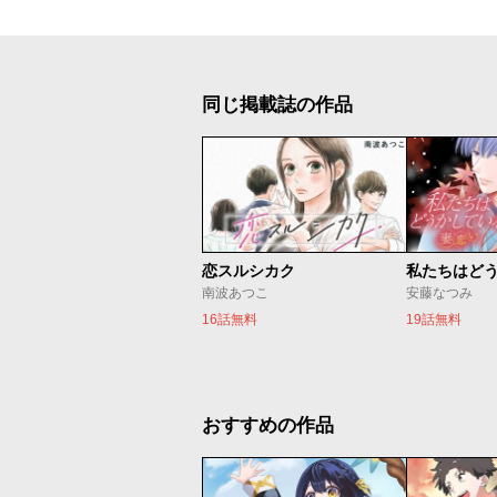
同じ掲載誌の作品
恋スルシカク
南波あつこ
安藤なつみ
16話無料
19話無料
おすすめの作品