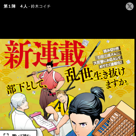
シ
第１陣 ４人
鈴木コイチ
ェ
ア
す
る