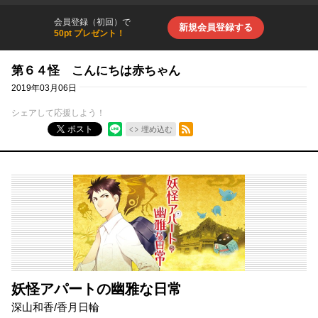
会員登録（初回）で
新規会員登録する
50pt プレゼント！
第６４怪 こんにちは赤ちゃん
2019年03月06日
シェアして応援しよう！
RSSフィード
ポスト
埋め込む
妖怪アパートの幽雅な日常
深山和香
/
香月日輪