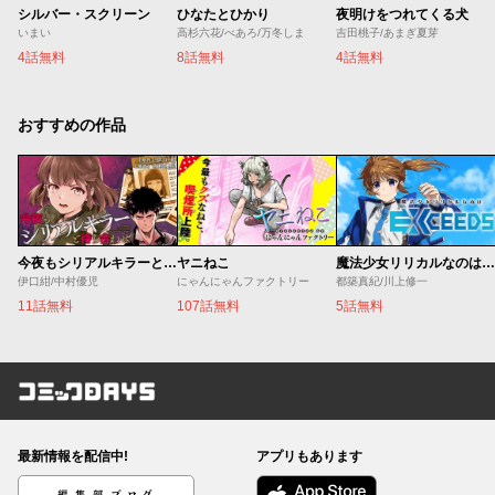
シルバー・スクリーン
ひなたとひかり
夜明けをつれてくる犬
いまい
高杉六花/べあろ/万冬しま
吉田桃子/あまぎ夏芽
4話無料
8話無料
4話無料
おすすめの作品
今夜もシリアルキラーと待ち合わせ
ヤニねこ
魔法少女リリカルなのは EXCEEDS
伊口紺/中村優児
にゃんにゃんファクトリー
都築真紀/川上修一
11話無料
107話無料
5話無料
コミックDAYS
最新情報を配信中!
アプリもあります
編集部ブログ