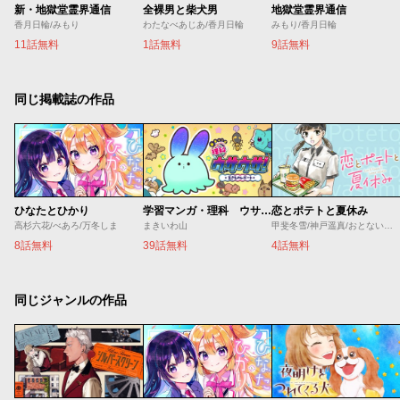
新・地獄堂霊界通信
全裸男と柴犬男
地獄堂霊界通信
香月日輪/みもり
わたなべあじあ/香月日輪
みもり/香月日輪
11話無料
1話無料
9話無料
同じ掲載誌の作品
ひなたとひかり
学習マンガ・理科 ウサウサ！
恋とポテトと夏休み
高杉六花/べあろ/万冬しま
まきいわ山
甲斐冬雪/神戸遥真/おとないちあき
8話無料
39話無料
4話無料
同じジャンルの作品