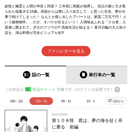
妖怪と幽霊と人間が仲良く同居？ 三年前に両親が他界し、伯父の家に引き取
られた稲葉夕士16歳。高校からは寮に入り自立して…と思った矢先、寮が火
事で焼けてしまった！ なんとか探し出したアパートは、家賃二万五千円！ と
いう破格物件。…だが、オバケが出るという！ 人情味あふれる「クセ者」入
居者に囲まれて、夕士のフツウの!? 高校生活が始まる！ 香月日輪の大人気小
説を、深山和香が完全ビジュアル化!!!
ファンレターを送る
話の一覧
単行本
の一覧
この作品は
作品チケット
対象です（ログインが必要です）
160 - 111
110 - 61
60 - 11
10 - 1
1話から
2021/04/08
第１０８怪 君は、夢の海を征く舟
に乗る 前編