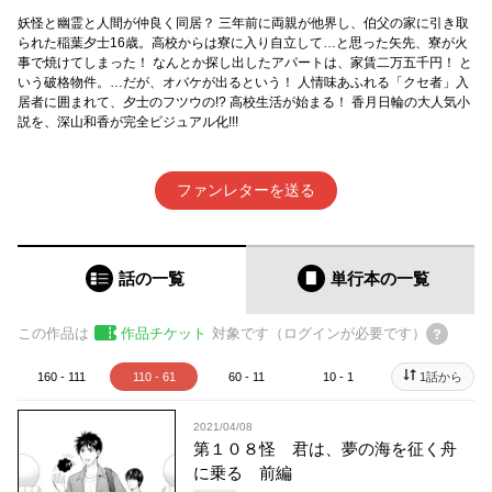
妖怪と幽霊と人間が仲良く同居？ 三年前に両親が他界し、伯父の家に引き取
られた稲葉夕士16歳。高校からは寮に入り自立して…と思った矢先、寮が火
事で焼けてしまった！ なんとか探し出したアパートは、家賃二万五千円！ と
いう破格物件。…だが、オバケが出るという！ 人情味あふれる「クセ者」入
居者に囲まれて、夕士のフツウの!? 高校生活が始まる！ 香月日輪の大人気小
説を、深山和香が完全ビジュアル化!!!
ファンレターを送る
話の一覧
単行本
の一覧
この作品は
作品チケット
対象です（ログインが必要です）
160 - 111
110 - 61
60 - 11
10 - 1
1話から
2021/04/08
第１０８怪 君は、夢の海を征く舟
に乗る 前編