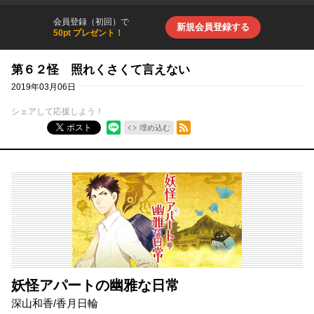
会員登録（初回）で
新規会員登録する
50pt プレゼント！
第６２怪 照れくさくて言えない
2019年03月06日
シェアして応援しよう！
RSSフィード
ポスト
埋め込む
妖怪アパートの幽雅な日常
深山和香
/
香月日輪