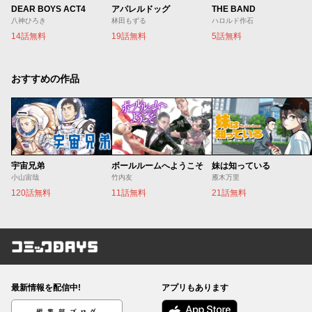
DEAR BOYS ACT4
アパレルドッグ
THE BAND
八神ひろき
林田もずる
ハロルド作石
14話無料
19話無料
5話無料
おすすめの作品
宇宙兄弟
ボールルームへようこそ
妹は知っている
小山宙哉
竹内友
雁木万里
120話無料
11話無料
21話無料
コミックDAYS
最新情報を配信中!
アプリもあります
編集部ブログ