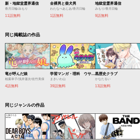
新・地獄堂霊界通信
全裸男と柴犬男
地獄堂霊界通信
香月日輪/みもり
わたなべあじあ/香月日輪
みもり/香月日輪
11話無料
1話無料
9話無料
同じ掲載誌の作品
竜が呼んだ娘
学習マンガ・理科 ウサウサ！
黒歴史クラブ
柏葉幸子/浅井蓮次/佐竹美保
まきいわ山
かなたるい
4話無料
39話無料
13話無料
同じジャンルの作品