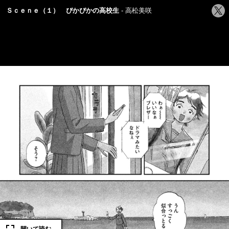
シ
Ｓｃｅｎｅ（１） ぴかぴかの高校生
高松美咲
ェ
ア
す
る