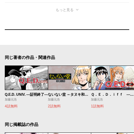
もっと見る
同じ著者の作品・関連作品
Q.E.D. UNIV. ―証明終了―
ないない堂 ～タヌキ和尚の禍事帖～
Ｑ．Ｅ．Ｄ．ｉｆｆ ―証明終了―
加藤元浩
加藤元浩
加藤元浩
4話無料
2話無料
1話無料
同じ掲載誌の作品