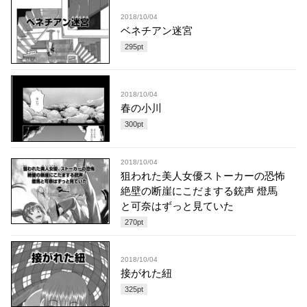
2018/10/04
ベネチアン迷宮
295
pt
2018/10/04
春の小川
300
pt
2018/10/04
狙われた美人女優ストーカーの恐怖
絶壁の断崖にこだまする銃声 燈馬
と可奈はずっと見ていた
270
pt
2018/10/04
接がれた紐
325
pt