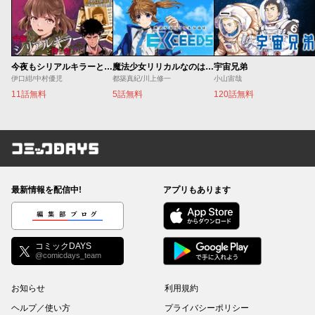
今夜もシリアルキラーと待ち合わせ
魔法少女リリカルなのは EXCEEDS
宇宙兄弟
伊口紺/中村優児
都築真紀/川上修一
小山宙哉
11話無料
5話無料
120話無料
コミックDAYS
最新情報を配信中!
アプリもあります
編集部ブログ
コミックDAYS
@comicdays_team
お知らせ
利用規約
ヘルプ／使い方
プライバシーポリシー