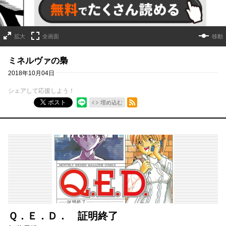
拡大
全画面
移動
ミネルヴァの梟
2018年10月04日
シェアして応援しよう！
RSSフィード
ポスト
埋め込む
Ｑ．Ｅ．Ｄ． 証明終了