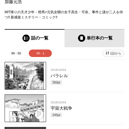
加藤元浩
MIT帰りの天才少年・燈馬×元気全開の女子高生・可奈。事件と謎が二人を待
つ!! 新感覚ミステリー・コミック!!
話の一覧
単行本
の一覧
99 - 50
49 - 1
1話から
2018/10/04
パラレル
350
pt
2018/10/04
宇宙大戦争
245
pt