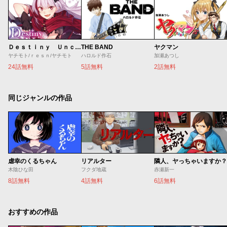
Ｄｅｓｔｉｎｙ Ｕｎｃｈａｉｎ Ｏｎｌｉｎｅ 吸血鬼少女となって、やがて『赤の魔王』と呼ばれるようになりました
THE BAND
ヤクマン
ヤチモト/ｒｅｓｎ/ヤチモト
ハロルド作石
加瀬あつし
24話無料
5話無料
2話無料
同じジャンルの作品
虐幸のくるちゃん
リアルター
隣人、ヤっちゃいますか？
木陰ひな田
フクダ地蔵
赤瀬新一
8話無料
4話無料
6話無料
おすすめの作品