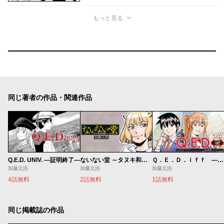
もっと見る
同じ著者の作品・関連作品
Q.E.D. UNIV. ―証明終了―
ないない堂 ～タヌキ和尚の禍事帖～
Ｑ．Ｅ．Ｄ．ｉｆｆ ―証明終了―
加藤元浩
加藤元浩
加藤元浩
4話無料
2話無料
1話無料
同じ掲載誌の作品