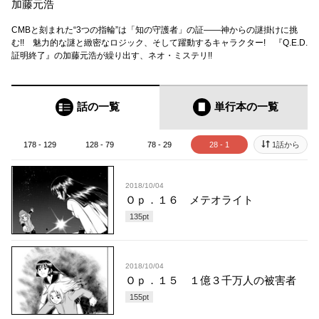
加藤元浩
CMBと刻まれた“3つの指輪”は「知の守護者」の証――神からの謎掛けに挑
む!! 魅力的な謎と緻密なロジック、そして躍動するキャラクター! 『Q.E.D.
証明終了』の加藤元浩が繰り出す、ネオ・ミステリ!!
話の一覧
単行本
の一覧
178 - 129
128 - 79
78 - 29
28 - 1
1話から
2018/10/04
Ｏｐ．１６ メテオライト
135
pt
2018/10/04
Ｏｐ．１５ １億３千万人の被害者
155
pt