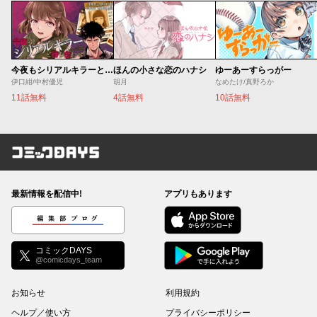
今夜もシリアルキラーと待ち合わせ
ほんの小さな恋のハナシ
ゆーあーすらっがー
伊口紺/中村優児
胡月
なめたけ/真野ろか
11話無料
4話無料
10話無料
コミックDAYS
最新情報を配信中!
アプリもあります
編集部ブログ
コミックDAYS
@comicdays_team
お知らせ
利用規約
ヘルプ／使い方
プライバシーポリシー