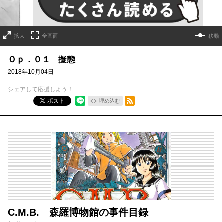
拡大
全画面
移動
Ｏｐ．０１ 擬態
2018年10月04日
シェアして応援しよう！
RSSフィード
ポスト
埋め込む
C.M.B. 森羅博物館の事件目録