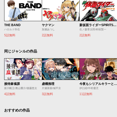
THE BAND
ヤクマン
新仮面ライダーSPIRITS ロンリー仮面ライダー編
ハロルド作石
加瀬あつし
石ノ森章太郎/村枝賢一
5話無料
2話無料
2話無料
同じジャンルの作品
接待麻雀課
虚構推理
今夜もシリアルキラーと待ち合わせ
新川帆立/奥山響介/後藤悠太
片瀬茶柴/城平京
伊口紺/中村優児
4話無料
3話無料
11話無料
おすすめの作品