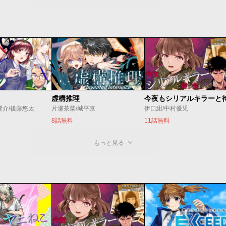
虚構推理
響介/後藤悠太
片瀬茶柴/城平京
伊口紺/中村優児
8話無料
11話無料
もっと見る