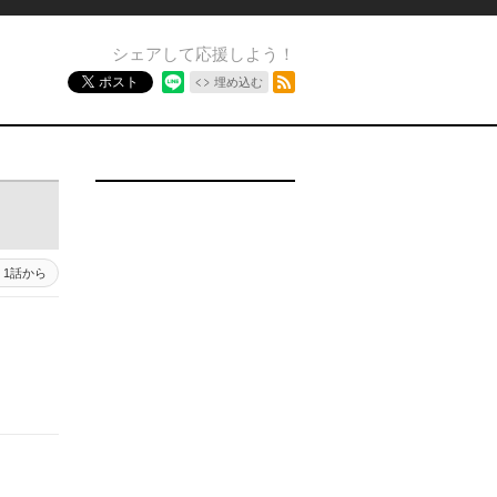
シェアして応援しよう！
RSSフィード
ポスト
埋め込む
1話から