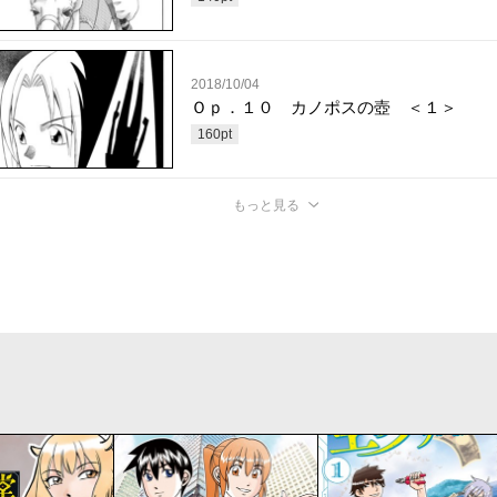
2018/10/04
Ｏｐ．１０ カノポスの壺 ＜１＞
160
pt
もっと見る