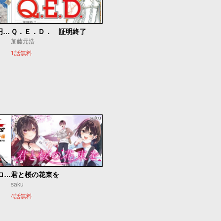
空のグリフターズ～一兆円の詐欺師たち～
Ｑ．Ｅ．Ｄ． 証明終了
加藤元浩
1話無料
新仮面ライダーSPIRITS ロンリー仮面ライダー編
君と桜の花束を
saku
4話無料