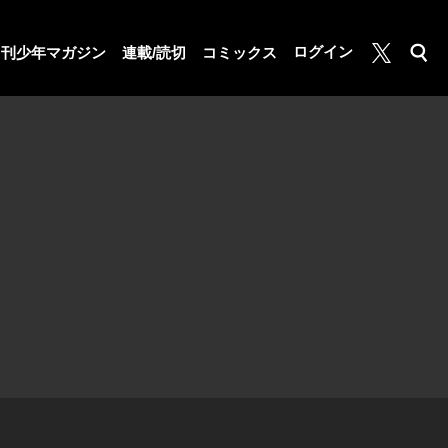
月マガ基地
ログイン
月刊少年マガジン
連載/読切
コミックス
検索
公式X