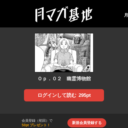
Ｏｐ．０２ 幽霊博物館
295pt
ログインして読む
会員登録（初回）で
新規会員登録する
50pt プレゼント！