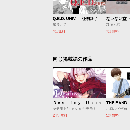
Q.E.D. UNIV. ―証明終了―
加藤元浩
加藤元浩
4話無料
2話無料
同じ掲載誌の作品
Ｄｅｓｔｉｎｙ Ｕｎｃｈａｉｎ Ｏｎｌｉｎｅ 吸血鬼少女となって、やがて『赤の魔王』と呼ばれるようになりました
THE BAND
ヤチモト/ｒｅｓｎ/ヤチモト
ハロルド作石
24話無料
5話無料