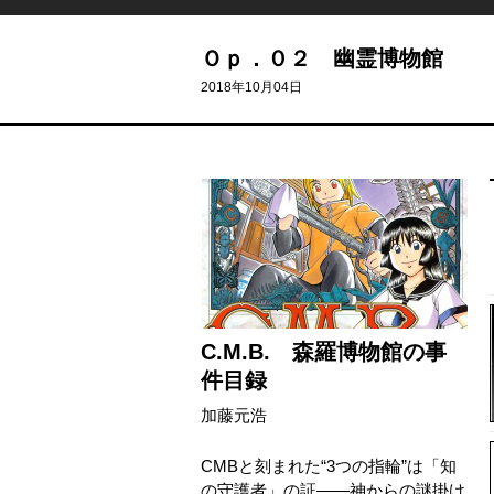
Ｏｐ．０２ 幽霊博物館
2018年10月04日
C.M.B. 森羅博物館の事
件目録
加藤元浩
CMBと刻まれた“3つの指輪”は「知
の守護者」の証――神からの謎掛け