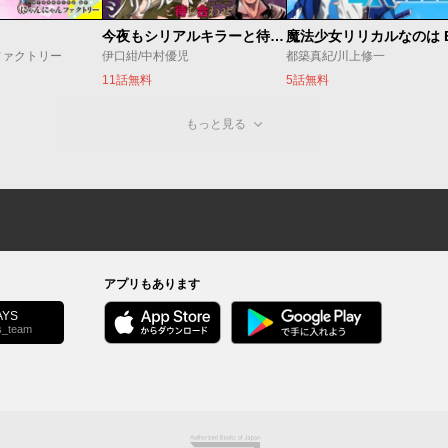
今夜もシリアルキラーと待ち合わせ
ファクトリー
伊口紺/中村優児
都築真紀/川上修一
11話無料
5話無料
もっと見る
アプリもあります
YS
s_team