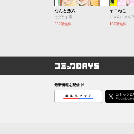
なんと孫六
ヤニねこ
さだやす圭
にゃんにゃん
232話無料
107話無料
コミックDAYS
最新情報を配信中!
編集部ブログ
コミックDA
@comicday