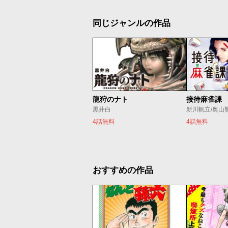
同じジャンルの作品
龍狩のナト
接待麻雀課
黒井白
新川帆立/奥山
4話無料
4話無料
おすすめの作品