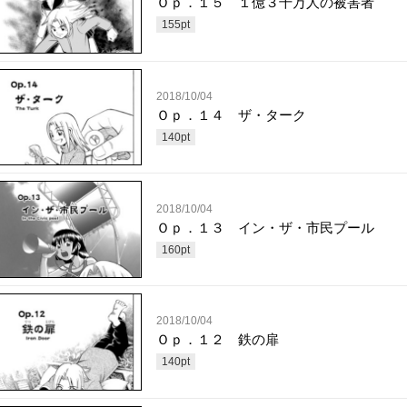
Ｏｐ．１５ １億３千万人の被害者
155
pt
2018/10/04
Ｏｐ．１４ ザ・ターク
140
pt
2018/10/04
Ｏｐ．１３ イン・ザ・市民プール
160
pt
2018/10/04
Ｏｐ．１２ 鉄の扉
140
pt