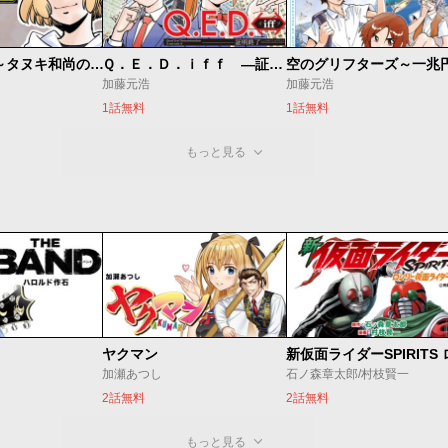
ないない堂 ～タヌキ和尚の禍事帖～
Ｑ．Ｅ．Ｄ．ｉｆｆ ―証明終了―
加藤元浩
加藤元浩
1話無料
1話無料
もっと見る
ヤクマン
加瀬あつし
石ノ森章太郎/村枝賢一
2話無料
2話無料
もっと見る