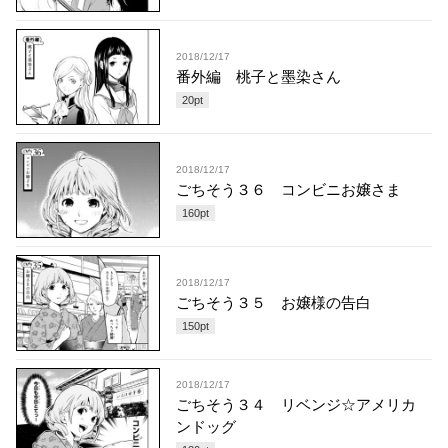
2018/12/17
番外編 桃子と墨染さん
20
pt
2018/12/17
ごちそう３６ コンビニお嬢さま
160
pt
2018/12/17
ごちそう３５ お嬢様の告白
150
pt
2018/12/17
ごちそう３４ リベンジ☆アメリカ
ンドッグ