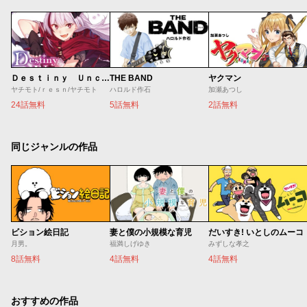
Ｄｅｓｔｉｎｙ Ｕｎｃｈａｉｎ Ｏｎｌｉｎｅ 吸血鬼少女となって、やがて『赤の魔王』と呼ばれるようになりました
THE BAND
ヤクマン
ヤチモト/ｒｅｓｎ/ヤチモト
ハロルド作石
加瀬あつし
24話無料
5話無料
2話無料
同じジャンルの作品
ビション絵日記
妻と僕の小規模な育児
だいすき! いとしのムーコ
月男。
福満しげゆき
みずしな孝之
8話無料
4話無料
4話無料
おすすめの作品