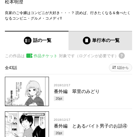
松本明澄
良家のご令嬢はコンビニが大好き・・・？ 読めば、行きたくなる＆食べたく
なるコンビニ・グルメ・コメディ!!
話の一覧
単行本
の一覧
この作品は
作品チケット
対象です（ログインが必要です）
全43話
1話から
2018/12/17
番外編 翠里のみどり
20
pt
2018/12/17
番外編 とあるバイト男子のお話④
20
pt