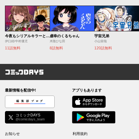
今夜もシリアルキラーと待ち合わせ
虐幸のくるちゃん
宇宙兄弟
伊口紺/中村優児
木陰ひな田
小山宙哉
11話無料
8話無料
120話無料
コミックDAYS
最新情報を配信中!
アプリもあります
編集部ブログ
コミックDAYS
@comicdays_team
お知らせ
利用規約