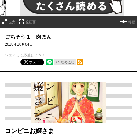
拡大
全画面
移動
ごちそう１ 肉まん
2018年10月04日
シェアして応援しよう！
RSSフィード
ポスト
埋め込む
コンビニお嬢さま