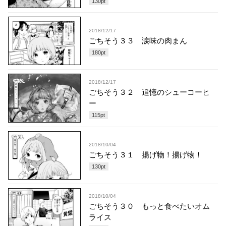
130
pt
2018/12/17
ごちそう３３ 涙味の肉まん
180
pt
2018/12/17
ごちそう３２ 追憶のシューコーヒ
ー
115
pt
2018/10/04
ごちそう３１ 揚げ物！揚げ物！
130
pt
2018/10/04
ごちそう３０ もっと食べたいオム
ライス