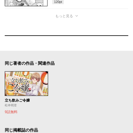
120
pt
もっと見る
同じ著者の作品・関連作品
立ち飲みご令嬢
松本明澄
9話無料
同じ掲載誌の作品