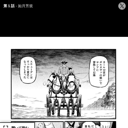
シ
第１話
如月芳規
ェ
ア
す
る