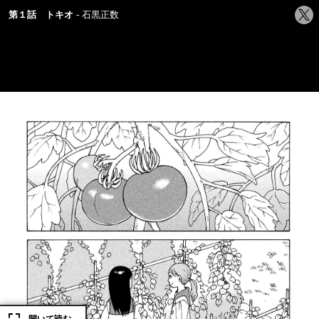
シ
第１話 トキオ
石黒正数
ェ
ア
す
る