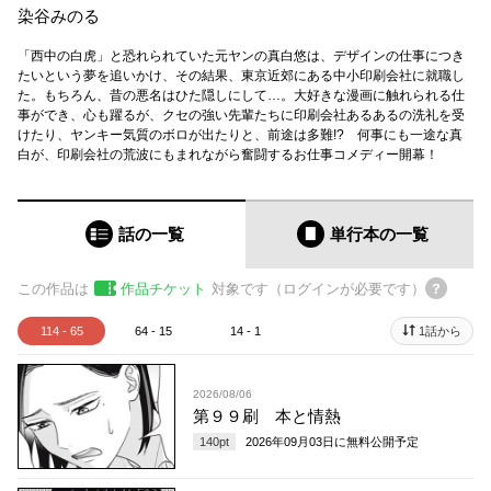
染谷みのる
「西中の白虎」と恐れられていた元ヤンの真白悠は、デザインの仕事につき
たいという夢を追いかけ、その結果、東京近郊にある中小印刷会社に就職し
た。もちろん、昔の悪名はひた隠しにして…。大好きな漫画に触れられる仕
事ができ、心も躍るが、クセの強い先輩たちに印刷会社あるあるの洗礼を受
けたり、ヤンキー気質のボロが出たりと、前途は多難!? 何事にも一途な真
白が、印刷会社の荒波にもまれながら奮闘するお仕事コメディー開幕！
話の一覧
単行本
の一覧
この作品は
作品チケット
対象です（ログインが必要です）
114 - 65
64 - 15
14 - 1
1話から
2026/08/06
第９９刷 本と情熱
140
pt
2026年09月03日
に無料公開予定