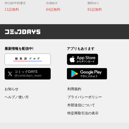
伊口紺/中村優児
出端祐大
園田ゆり
11話無料
64話無料
81話無料
コミックDAYS
最新情報を配信中!
アプリもあります
編集部ブログ
コミックDAYS
@comicdays_team
お知らせ
利用規約
ヘルプ／使い方
プライバシーポリシー
外部送信について
特定商取引法の表示