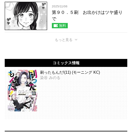
2025/11/06
第９０．５刷 お出かけはツヤ盛り
で
無料
もっと見る
コミックス情報
刷ったもんだ!(11) (モーニング KC)
染谷 みのる