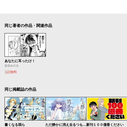
同じ著者の作品・関連作品
あなたに耳ったけ！
染谷みのる
1話無料
同じ掲載誌の作品
書くなる我ら
ただ静かに消え去るつもりでした
新刊１００億冊ください