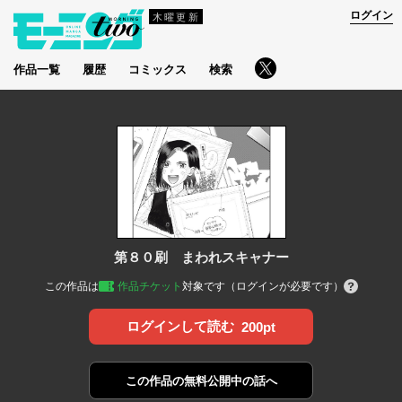
ログイン
木曜更新
作品一覧
履歴
コミックス
検索
第８０刷 まわれスキャナー
この作品は
作品チケット
対象です（ログインが必要です）
ログインして読む
200pt
この作品の
無料公開中の話へ