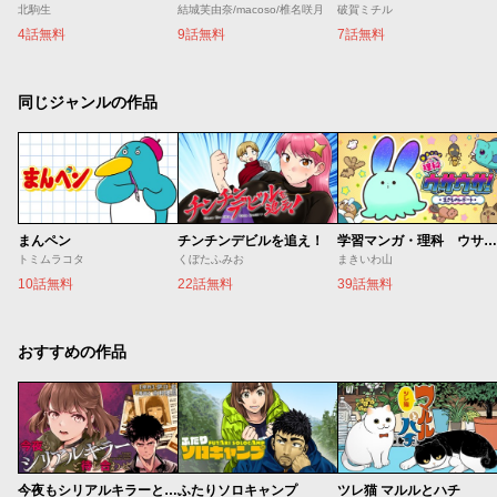
北駒生
結城芙由奈/macoso/椎名咲月
破賀ミチル
4話無料
9話無料
7話無料
同じジャンルの作品
まんペン
チンチンデビルを追え！
学習マンガ・理科 ウサウサ！
トミムラコタ
くぼたふみお
まきいわ山
10話無料
22話無料
39話無料
おすすめの作品
今夜もシリアルキラーと待ち合わせ
ふたりソロキャンプ
ツレ猫 マルルとハチ