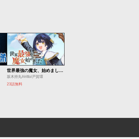
世界最強の魔女、始めました ～私だけ『攻略サイト』を見れる世界で自由に生きます～
坂木持丸/riritto/戸賀環
23話無料