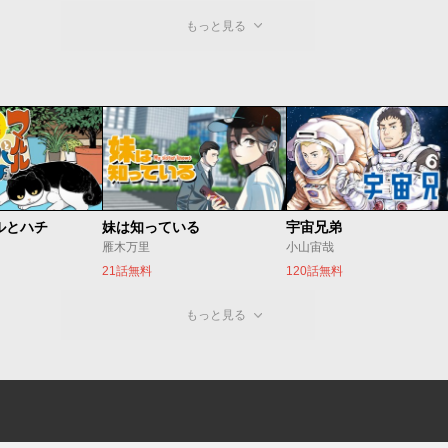
もっと見る
ルとハチ
妹は知っている
宇宙兄弟
雁木万里
小山宙哉
21話無料
120話無料
もっと見る