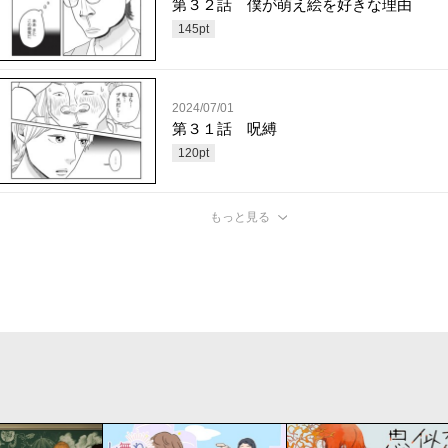
第３２話 僕が萌え絵を好きな理由
145
pt
2024/07/01
第３１話 呪縛
120
pt
もっと見る