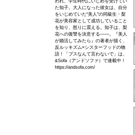
われ、学生時代にいじめを受けてい
た知子。大人になった彼女は、自分
をいじめていた“美人”の同級生・梨
花が美容家として成功していること
を知り、怒りに震える。知子は、梨
花への復讐を決意する――。『美人
が婚活してみたら』の著者が描く、
反ルッキズム×シスターフッドの物
語！「ブスなんて言わないで」は、
&Sofa（アンドソファ）で連載中！
https://andsofa.com/