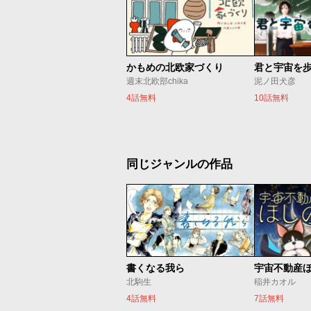
かもめの北欧家づくり
君と宇宙を
週末北欧部chika
泥ノ田犬彦
4話無料
10話無料
同じジャンルの作品
書くなる我ら
宇宙不動産
北駒生
稲井カオル
4話無料
7話無料