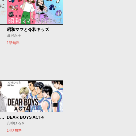
昭和ママと令和キッズ
田房永子
1話無料
SとX セラピスト霜鳥壱人の診察室
DEAR BOYS ACT4
八神ひろき
14話無料