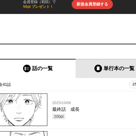
会員登録（初回）で
新規会員登録する
50pt プレゼント！
話の一覧
単行本
の一覧
全41話
2025/10/06
最終話 成長
200
pt