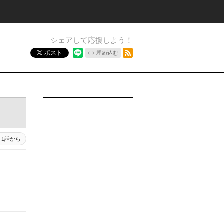
シェアして応援しよう！
RSSフィード
ポスト
埋め込む
1話から