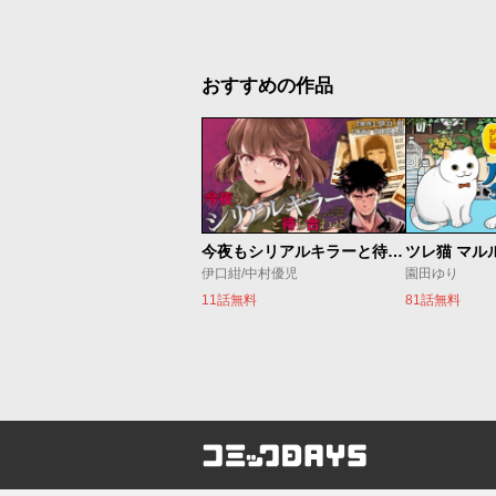
おすすめの作品
今夜もシリアルキラーと待ち合わせ
ツレ猫 マル
伊口紺/中村優児
園田ゆり
11話無料
81話無料
コミックDAYS