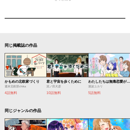
同じ掲載誌の作品
かもめの北欧家づくり
君と宇宙を歩くために
わたしたちは無痛恋愛がしたい 〜鍵垢女子と星屑男子とフェミおじさん〜
週末北欧部chika
泥ノ田犬彦
瀧波ユカリ
4話無料
10話無料
5話無料
同じジャンルの作品