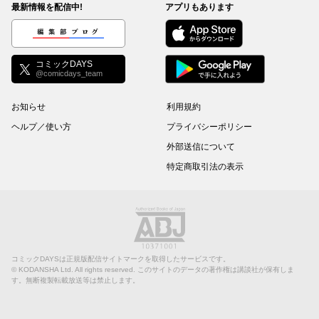
最新情報を配信中!
アプリもあります
編集部ブログ
コミックDAYS
@comicdays_team
お知らせ
利用規約
ヘルプ／使い方
プライバシーポリシー
外部送信について
特定商取引法の表示
コミックDAYSは正規版配信サイトマークを取得したサービスです。
©
KODANSHA Ltd.
All rights reserved. このサイトのデータの著作権は講談社が保有しま
す。無断複製転載放送等は禁止します。