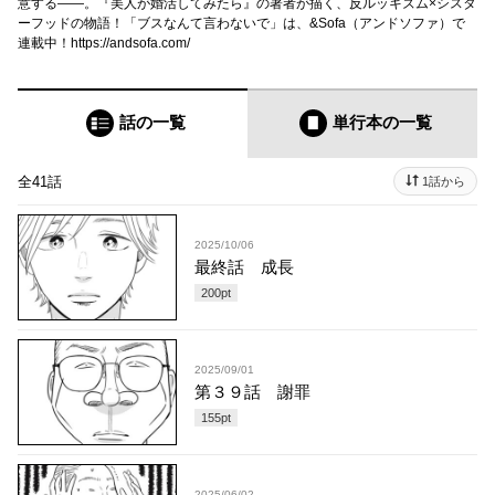
意する――。『美人が婚活してみたら』の著者が描く、反ルッキズム×シスタ
ーフッドの物語！「ブスなんて言わないで」は、&Sofa（アンドソファ）で
連載中！https://andsofa.com/
話の一覧
単行本
の一覧
全41話
1話から
2025/10/06
最終話 成長
200
pt
2025/09/01
第３９話 謝罪
155
pt
2025/06/02