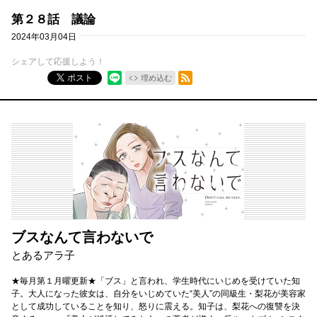
第２８話 議論
2024年03月04日
シェアして応援しよう！
RSSフィード
ポスト
埋め込む
ブスなんて言わないで
とあるアラ子
★毎月第１月曜更新★「ブス」と言われ、学生時代にいじめを受けていた知
子。大人になった彼女は、自分をいじめていた“美人”の同級生・梨花が美容家
として成功していることを知り、怒りに震える。知子は、梨花への復讐を決