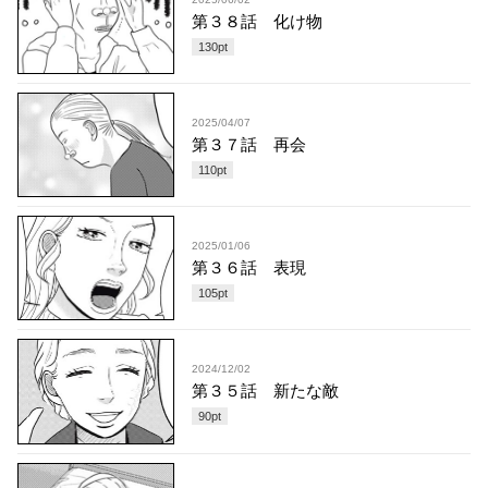
第３８話 化け物
130
pt
2025/04/07
第３７話 再会
110
pt
2025/01/06
第３６話 表現
105
pt
2024/12/02
第３５話 新たな敵
90
pt