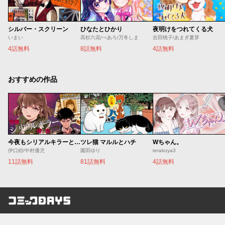
シルバー・スクリーン
ひなたとひかり
夜明けをつれてくる犬
いまい
高杉六花/べあろ/万冬しま
吉田桃子/あまぎ夏芽
4話無料
8話無料
4話無料
おすすめの作品
今夜もシリアルキラーと待ち合わせ
ツレ猫 マルルとハチ
Wちゃん。
伊口紺/中村優児
園田ゆり
terakoya3
11話無料
81話無料
4話無料
コミックDAYS