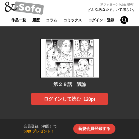
アフタヌ
どんなあなたも、
ーンWeb
検索
いてほしい。
作品一覧
履歴
コラム
コミックス
ログイン・登録
増刊【ア
ンドソフ
ァ】
第２８話 議論
ログインして読む
120pt
会員登録（初回）で
新規会員登録する
50pt プレゼント！