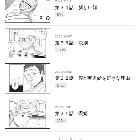
2024/11/04
第３４話 新しい顔
80
pt
2024/10/07
第３３話 決別
130
pt
2024/09/02
第３２話 僕が萌え絵を好きな理由
145
pt
2024/07/01
第３１話 呪縛
120
pt
もっと見る