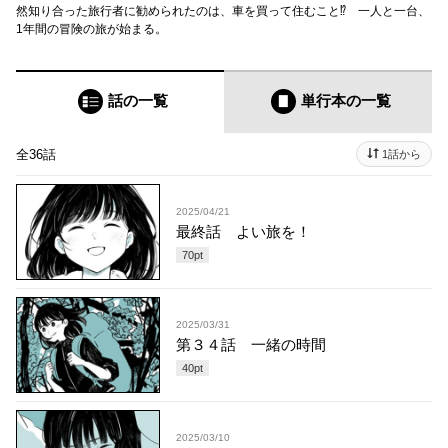
然知り合った旅行者に勧められたのは、車を買って住むこと⁉ 一人と一台、
1年間の冒険の旅が始まる。
話の一覧
単行本
の一覧
全36話
1話から
2025/04/21
最終話 よい旅を！
70
pt
2025/03/31
第３４話 一緒の時間
40
pt
2025/03/10