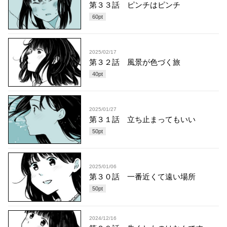
第３３話 ピンチはピンチ
60
pt
2025/02/17
第３２話 風景が色づく旅
40
pt
2025/01/27
第３１話 立ち止まってもいい
50
pt
2025/01/06
第３０話 一番近くて遠い場所
50
pt
2024/12/16