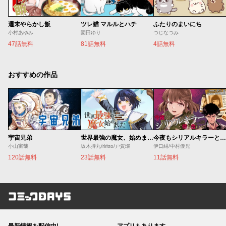
週末やらかし飯
ツレ猫 マルルとハチ
ふたりのまいにち
小村あゆみ
園田ゆり
つじなつみ
47話無料
81話無料
4話無料
おすすめの作品
宇宙兄弟
世界最強の魔女、始めました ～私だけ『攻略サイト』を見れる世界で自由に生きます～
今夜もシリアルキラーと待ち合わせ
小山宙哉
坂木持丸/riritto/戸賀環
伊口紺/中村優児
120話無料
23話無料
11話無料
コミックDAYS
最新情報を配信中!
アプリもあります