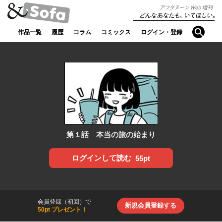
アフタヌ
どんなあなたも、
ーンWeb
検索
いてほしい。
作品一覧
履歴
コラム
コミックス
ログイン・登録
増刊【ア
ンドソフ
ァ】
第１話 本当の旅の始まり
ログインして読む
55pt
会員登録（初回）で
新規会員登録する
50pt プレゼント！