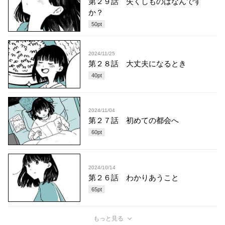
第２９話 失くしものはなんです
か？
50
pt
2024/11/25
第２８話 大丈夫になるとき
40
pt
2024/11/04
第２７話 初めての都会へ
60
pt
2024/10/14
第２６話 わかりあうこと
65
pt
もっと見る