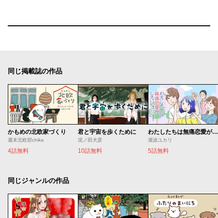
同じ掲載誌の作品
かもめの北欧家づくり
君と宇宙を歩くために
わたしたちは無痛恋愛がしたい 〜鍵垢女子と星屑男子とフェミおじさん〜
週末北欧部chika
泥ノ田犬彦
瀧波ユカリ
4話無料
10話無料
5話無料
同じジャンルの作品