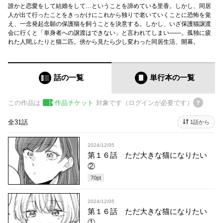
誰かと恋愛をして結婚をして…ということを諦めている里香。しかし、同居
人が出て行ったことをきっかけにこれから独りで老いていくことに恐怖を覚
え、一念発起念願の保護猫を飼うことを決意する。しかし、いざ保護猫譲渡
会に行くと「単身者への譲渡はできない」と言われてしまい――。孤独に疲
れた人間ふたりと猫二匹。傍から見たら少し変わった同居生活、開幕。
話の一覧
単行本
の一覧
この作品は
作品チケット
対象です（ログインが必要です）
全31話
1話から
2024/12/05
第１６話 ただ大きな猫になりたい
②
70
pt
2024/12/05
第１６話 ただ大きな猫になりたい
①