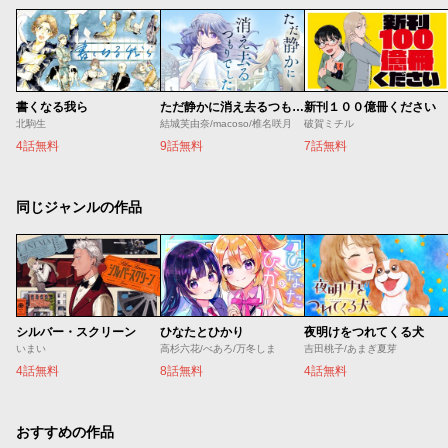
書くなる我ら
ただ静かに消え去るつもりでした
新刊１００億冊ください
北駒生
結城芙由奈/macoso/椎名咲月
破賀ミチル
4話無料
9話無料
7話無料
同じジャンルの作品
シルバー・スクリーン
ひなたとひかり
夜明けをつれてくる犬
いまい
高杉六花/べあろ/万冬しま
吉田桃子/あまぎ夏芽
4話無料
8話無料
4話無料
おすすめの作品