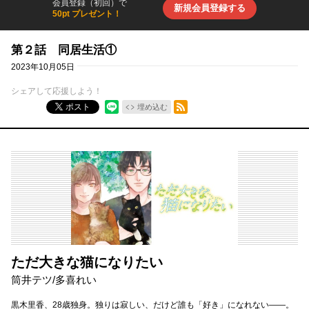
会員登録（初回）で
新規会員登録する
50pt プレゼント！
第２話 同居生活①
2023年10月05日
シェアして応援しよう！
RSSフィード
ポスト
埋め込む
ただ大きな猫になりたい
筒井テツ
/
多喜れい
黒木里香、28歳独身。独りは寂しい、だけど誰も「好き」になれない――。