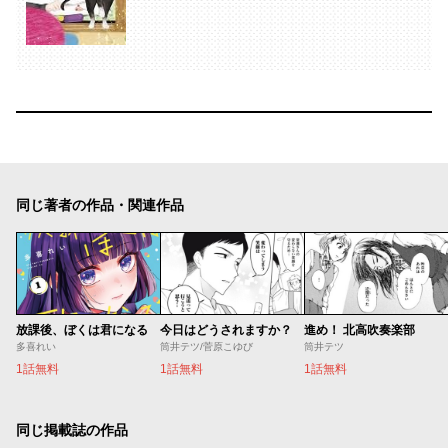
同じ著者の作品・関連作品
放課後、ぼくは君になる
今日はどうされますか？
進め！ 北高吹奏楽部
多喜れい
筒井テツ/菅原こゆび
筒井テツ
1話無料
1話無料
1話無料
同じ掲載誌の作品