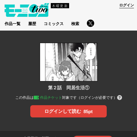
ログイン
木曜更新
作品一覧
履歴
コミックス
検索
第２話 同居生活①
この作品は
作品チケット
対象です（ログインが必要です）
ログインして読む
85pt