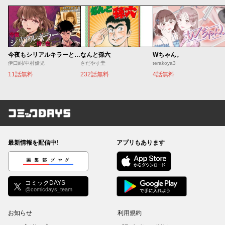
今夜もシリアルキラーと待ち合わせ
なんと孫六
Wちゃん。
伊口紺/中村優児
さだやす圭
terakoya3
11話無料
232話無料
4話無料
コミックDAYS
最新情報を配信中!
アプリもあります
編集部ブログ
コミックDAYS
@comicdays_team
お知らせ
利用規約