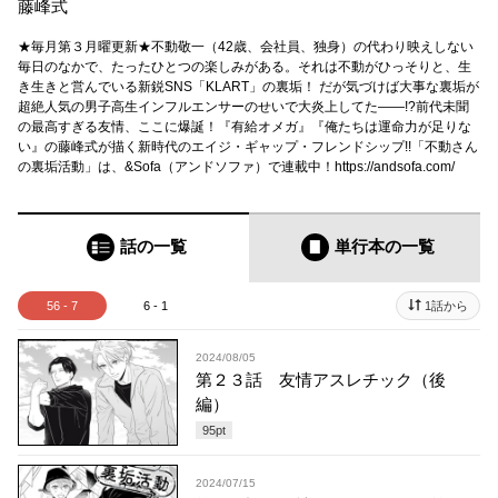
藤峰式
★毎月第３月曜更新★不動敬一（42歳、会社員、独身）の代わり映えしない
毎日のなかで、たったひとつの楽しみがある。それは不動がひっそりと、生
き生きと営んでいる新鋭SNS「KLART」の裏垢！ だが気づけば大事な裏垢が
超絶人気の男子高生インフルエンサーのせいで大炎上してた――!?前代未聞
の最高すぎる友情、ここに爆誕！『有給オメガ』『俺たちは運命力が足りな
い』の藤峰式が描く新時代のエイジ・ギャップ・フレンドシップ!!「不動さん
の裏垢活動」は、&Sofa（アンドソファ）で連載中！https://andsofa.com/
話の一覧
単行本
の一覧
56 - 7
6 - 1
1話から
2024/08/05
第２３話 友情アスレチック（後
編）
95
pt
2024/07/15