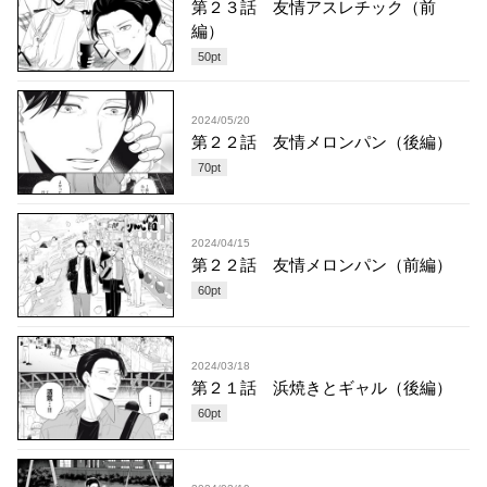
第２３話 友情アスレチック（前
編）
50
pt
2024/05/20
第２２話 友情メロンパン（後編）
70
pt
2024/04/15
第２２話 友情メロンパン（前編）
60
pt
2024/03/18
第２１話 浜焼きとギャル（後編）
60
pt