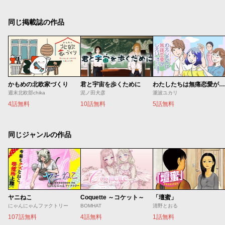
同じ掲載誌の作品
かもめの北欧家づくり
君と宇宙を歩くために
わたしたちは無痛恋愛がしたい 〜鍵垢女子と星屑男子とフェミおじさん〜
週末北欧部chika
泥ノ田犬彦
瀧波ユカリ
4話無料
10話無料
5話無料
同じジャンルの作品
ヤニねこ
Coquette ～コケット～
「壇蜜」
にゃんにゃんファクトリー
BOMHAT
清野とおる
107話無料
4話無料
1話無料