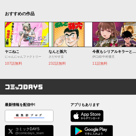
おすすめの作品
ヤニねこ
なんと孫六
今夜もシリアルキラーと待ち合わせ
にゃんにゃんファクトリー
さだやす圭
伊口紺/中村優児
107話無料
232話無料
11話無料
コミックDAYS
最新情報を配信中!
アプリもあります
編集部ブログ
コミックDAYS
@comicdays_team