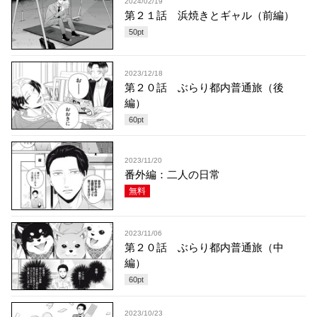
2024/02/19
第２１話 浜焼きとギャル（前編）
50
pt
2023/12/18
第２０話 ぶらり都内普通旅（後
編）
60
pt
2023/11/20
番外編：二人の日常
無料
2023/11/06
第２０話 ぶらり都内普通旅（中
編）
60
pt
2023/10/23