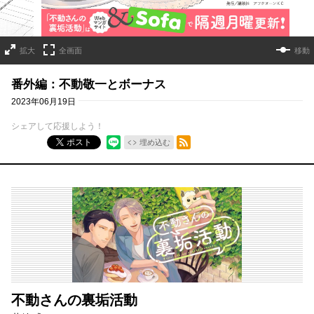
拡大
全画面
移動
番外編：不動敬一とボーナス
2023年06月19日
シェアして応援しよう！
RSSフィード
ポスト
埋め込む
不動さんの裏垢活動