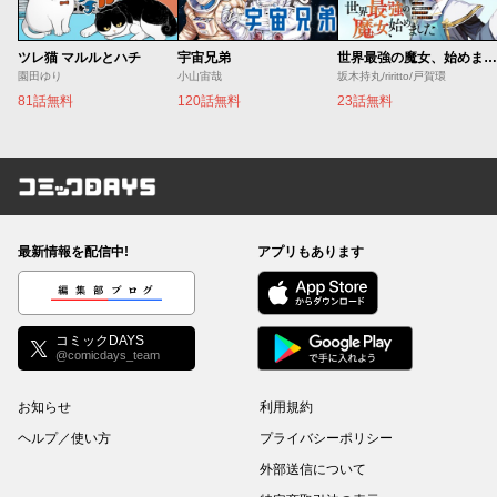
ツレ猫 マルルとハチ
宇宙兄弟
世界最強の魔女、始めました ～私だけ『攻略サイト』を見れる世界で自由に生きます～
園田ゆり
小山宙哉
坂木持丸/riritto/戸賀環
81話無料
120話無料
23話無料
コミックDAYS
最新情報を配信中!
アプリもあります
編集部ブログ
コミックDAYS
@comicdays_team
お知らせ
利用規約
ヘルプ／使い方
プライバシーポリシー
外部送信について