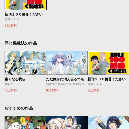
新刊１００億冊ください
破賀ミチル
7話無料
同じ掲載誌の作品
書くなる我ら
ただ静かに消え去るつもりでした
新刊１００億冊ください
北駒生
結城芙由奈/macoso/椎名咲月
破賀ミチル
4話無料
9話無料
7話無料
おすすめの作品