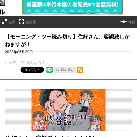
拡大
全画面
移動
【モーニング・ツー読み切り】住好さん、容認致しか
ねますが！
2023年06月29日
シェアして応援しよう！
RSSフィード
ポスト
埋め込む