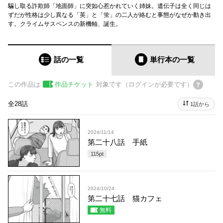
騙し取る詐欺師「地面師」に突如心惹かれていく姉妹。遺伝子は全く同じは
ずだが性格は少し異なる「英」と「蛍」の二人が絡むと事態がなぜか動き出
す。クライムサスペンスの新機軸、誕生。
話の一覧
単行本
の一覧
この作品は
作品チケット
対象です（ログインが必要です）
全28話
1話から
2024/11/14
第二十八話 手紙
115
pt
2024/10/24
第二十七話 猫カフェ
無料