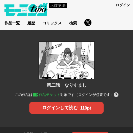
ログイン
木曜更新
作品一覧
履歴
コミックス
検索
第二話 なりすまし
この作品は
作品チケット
対象です（ログインが必要です）
ログインして読む
110pt