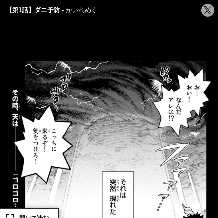
シ
【第1話】ダニ予防
かいれめく
ェ
ア
す
る