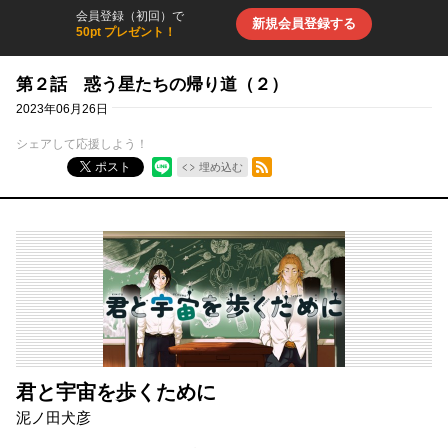
会員登録（初回）で
新規会員登録する
50pt プレゼント！
第２話 惑う星たちの帰り道（２）
2023年06月26日
シェアして応援しよう！
RSSフィード
ポスト
埋め込む
君と宇宙を歩くために
泥ノ田犬彦