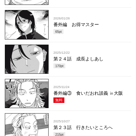
2026/01/26
番外編 お得マスター
65
pt
2025/12/22
第２４話 成長よしあし
170
pt
2025/11/24
番外編③ 食いだおれ談義 ㏌大阪
無料
2025/10/27
第２３話 行きたいところへ
215
pt