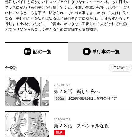
勉強もバイトも続かないドロップアウトぎみなヤンキーの小林。ある日彼の
クラスに変わり者の宇野が転校してくる。小林が先輩から怪しいバイトに誘
われているところを宇野に助けられ、その出来事をきっかけに２人は仲良く
なる。宇野のことを知れば知るほど彼の生き方に惹かれ、自分も変わろうと
行動する小林だったが…。〝普通〟ができない正反対の２人がそれぞれ壁に
ぶつかりながらも楽しく生きるために奮闘する友情物語。
話の一覧
単行本
の一覧
全43話
1話から
2026/07/27
第２９話 新しい私へ
180
pt
2026年08月24日
に無料公開予定
2026/06/22
第２８話 スペシャルな夜
無料