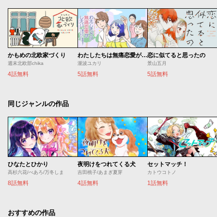
かもめの北欧家づくり
わたしたちは無痛恋愛がしたい 〜鍵垢女子と星屑男子とフェミおじさん〜
恋に似てると思ったの
週末北欧部chika
瀧波ユカリ
景山五月
4話無料
5話無料
5話無料
同じジャンルの作品
ひなたとひかり
夜明けをつれてくる犬
セットマッチ！
高杉六花/べあろ/万冬しま
吉田桃子/あまぎ夏芽
カトウコトノ
8話無料
4話無料
1話無料
おすすめの作品