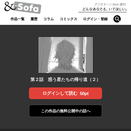
アフタヌ
どんなあなたも、
ーンWeb
検索
いてほしい。
作品一覧
履歴
コラム
コミックス
ログイン・登録
増刊【ア
ンドソフ
ァ】
第２話 惑う星たちの帰り道（２）
ログインして読む
50pt
この作品の
無料公開中の話へ