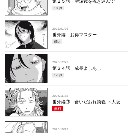
第２５話 望遠鏡を覗き込んで
185
pt
2026/01/26
番外編 お得マスター
65
pt
2025/12/22
第２４話 成長よしあし
170
pt
2025/11/24
番外編③ 食いだおれ談義 ㏌大阪
無料
2025/10/27