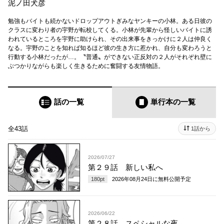
泥ノ田犬彦
勉強もバイトも続かないドロップアウトぎみなヤンキーの小林。ある日彼の
クラスに変わり者の宇野が転校してくる。小林が先輩から怪しいバイトに誘
われているところを宇野に助けられ、その出来事をきっかけに２人は仲良く
なる。宇野のことを知れば知るほど彼の生き方に惹かれ、自分も変わろうと
行動する小林だったが…。〝普通〟ができない正反対の２人がそれぞれ壁に
ぶつかりながらも楽しく生きるために奮闘する友情物語。
話の一覧
単行本
の一覧
全43話
1話から
2026/07/27
第２９話 新しい私へ
180
pt
2026年08月24日
に無料公開予定
2026/06/22
第２８話 スペシャルな夜