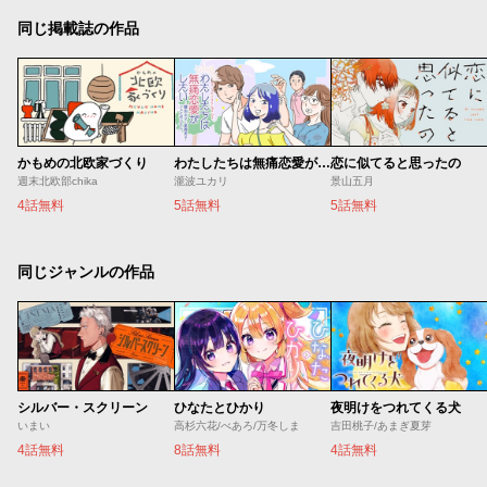
同じ掲載誌の作品
かもめの北欧家づくり
わたしたちは無痛恋愛がしたい 〜鍵垢女子と星屑男子とフェミおじさん〜
恋に似てると思ったの
週末北欧部chika
瀧波ユカリ
景山五月
4話無料
5話無料
5話無料
同じジャンルの作品
シルバー・スクリーン
ひなたとひかり
夜明けをつれてくる犬
いまい
高杉六花/べあろ/万冬しま
吉田桃子/あまぎ夏芽
4話無料
8話無料
4話無料