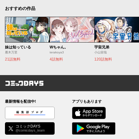
おすすめの作品
妹は知っている
Wちゃん。
宇宙兄弟
雁木万里
terakoya3
小山宙哉
21話無料
4話無料
120話無料
コミックDAYS
最新情報を配信中!
アプリもあります
編集部ブログ
コミックDAYS
@comicdays_team