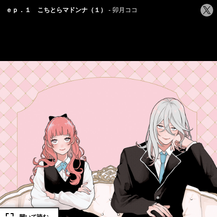
シ
ｅｐ．１ こちとらマドンナ（１）
卯月ココ
ェ
ア
す
る