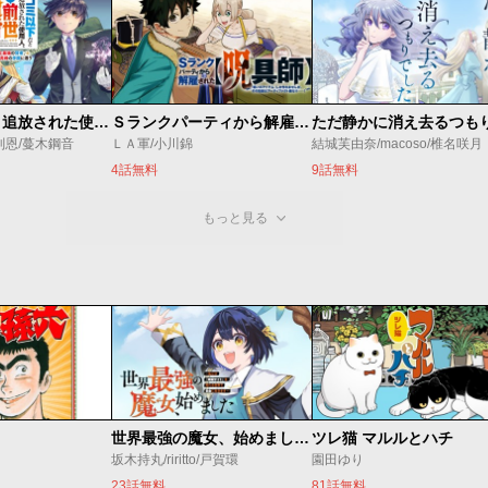
ゴミ以下だと追放された使用人、実は前世賢者です ～史上最強の賢者、世界最高峰の学園に通う～
Ｓランクパーティから解雇された【呪具師】～『呪いのアイテム』しか作れませんが、その性能はアーティファクト級なり……！～
利恩/蔓木鋼音
ＬＡ軍/小川錦
結城芙由奈/macoso/椎名咲月
4話無料
9話無料
もっと見る
世界最強の魔女、始めました ～私だけ『攻略サイト』を見れる世界で自由に生きます～
ツレ猫 マルルとハチ
坂木持丸/riritto/戸賀環
園田ゆり
23話無料
81話無料