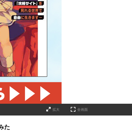
拡大
全画面
みた