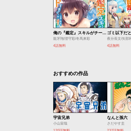
俺の『鑑定』スキルがチートすぎて
龍牙翔/澄守彩/冬馬来彩
夜分長文/矢部
4話無料
4話無料
おすすめの作品
宇宙兄弟
なんと孫六
小山宙哉
さだやす圭
120話無料
232話無料