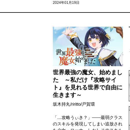
2024年01月19日
世界最強の魔女、始めまし
た ～私だけ『攻略サイ
ト』を見れる世界で自由に
生きます～
坂木持丸
/
riritto
/
戸賀環
「…攻略うぃき？」――最弱クラス
のスキルを発現してしまい追放され