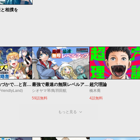
様と相撲を
昔取ったきねづかで…と言いながら無双する定食屋のおっさん、実は伝説のダンジョン攻略者
最強で最速の無限レベルアップ ～スキル【経験値１０００倍】と【レベルフリー】でレベル上限の枷が外れた俺は無双する～
超穴理論
endlyLand)
シオヤマ琴/鳥羽田航
橋木喬
59話無料
4話無料
もっと見る