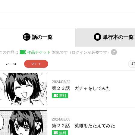
話の一覧
単行本
の一覧
この作品は
作品チケット
対象です（ログインが必要です）
73 - 24
23 - 1
2024/03/22
第２３話 ガチャをしてみた
無料
2024/03/08
第２２話 英雄をたたえてみた
無料