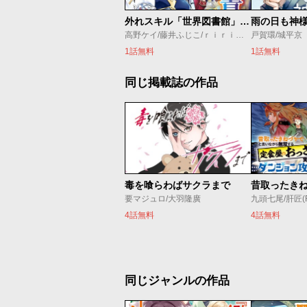
外れスキル「世界図書館」による異世界の知識と始める『産業革命』
雨の日も神
高野ケイ/藤井ふじこ/ｒｉｒｉｔｔｏ
戸賀環/城平京
1話無料
1話無料
同じ掲載誌の作品
毒を喰らわばサクラまで
要マジュロ/大羽隆廣
九頭七尾/肝匠(Fri
4話無料
4話無料
同じジャンルの作品