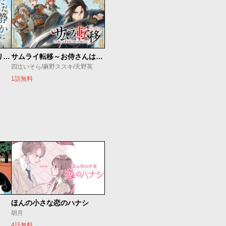
ただ静かに消え去るつもりでした
サムライ転移～お侍さんは異世界でもあんまり変わらない～
四辻いそら/麻野ススキ/天野英
1話無料
ほんの小さな恋のハナシ
胡月
4話無料