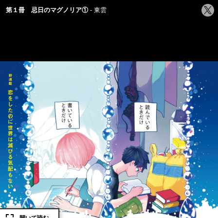
シ
第１冊 忌日のマグノリア①
東雲
ェ
ア
す
る