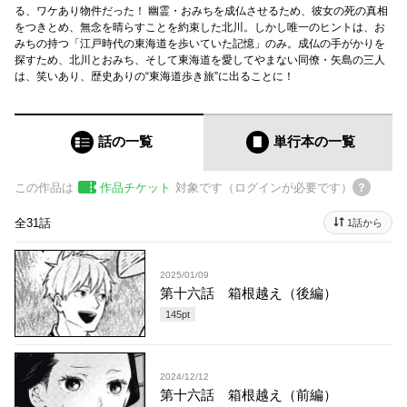
る、ワケあり物件だった！ 幽霊・おみちを成仏させるため、彼女の死の真相
をつきとめ、無念を晴らすことを約束した北川。しかし唯一のヒントは、お
みちの持つ「江戸時代の東海道を歩いていた記憶」のみ。成仏の手がかりを
探すため、北川とおみち、そして東海道を愛してやまない同僚・矢島の三人
は、笑いあり、歴史ありの“東海道歩き旅”に出ることに！
話の一覧
単行本
の一覧
この作品は
作品チケット
対象です（ログインが必要です）
全31話
1話から
2025/01/09
第十六話 箱根越え（後編）
145
pt
2024/12/12
第十六話 箱根越え（前編）