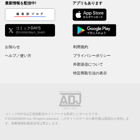
最新情報を配信中!
アプリもあります
編集部ブログ
コミックDAYS
@comicdays_team
お知らせ
利用規約
ヘルプ／使い方
プライバシーポリシー
外部送信について
特定商取引法の表示
コミックDAYSは正規版配信サイトマークを取得したサービスです。
©
KODANSHA Ltd.
All rights reserved. このサイトのデータの著作権は講談社が保有しま
す。無断複製転載放送等は禁止します。