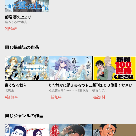
前略 雲の上より
猪乙くろ/竹本真
2話無料
同じ掲載誌の作品
書くなる我ら
ただ静かに消え去るつもりでした
新刊１００億冊ください
北駒生
結城芙由奈/macoso/椎名咲月
破賀ミチル
4話無料
9話無料
7話無料
同じジャンルの作品