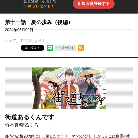
会員登録（初回）で
新規会員登録する
50pt プレゼント！
第十一話 夏の歩み（後編）
2024年05月09日
シェアして応援しよう！
RSSフィード
ポスト
埋め込む
街道あるくんです
竹本真
/
猪乙くろ
都内の超格安物件に引っ越したサラリーマンの北川。しかしそこは幽霊の出