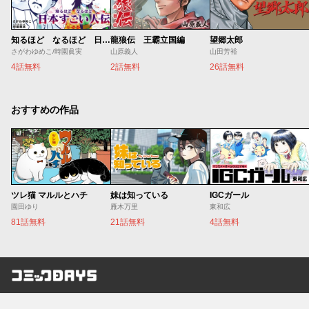
知るほど なるほど 日本すごい人伝
龍狼伝 王霸立国編
望郷太郎
さがわゆめこ/時園眞実
山原義人
山田芳裕
4話無料
2話無料
26話無料
おすすめの作品
ツレ猫 マルルとハチ
妹は知っている
IGCガール
園田ゆり
雁木万里
東和広
81話無料
21話無料
4話無料
コミックDAYS