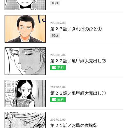
85
pt
2025/07/03
第２３話／きればのひと①
85
pt
2025/03/06
第２２話／亀甲縞大売出し②
無料
2025/03/06
第２２話／亀甲縞大売出し①
無料
2024/12/05
第２１話／お民の度胸②