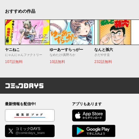
おすすめの作品
ヤニねこ
ゆーあーすらっがー
なんと孫六
にゃんにゃんファクトリー
なめたけ/真野ろか
さだやす圭
107話無料
10話無料
232話無料
コミックDAYS
最新情報を配信中!
アプリもあります
編集部ブログ
コミックDAYS
@comicdays_team