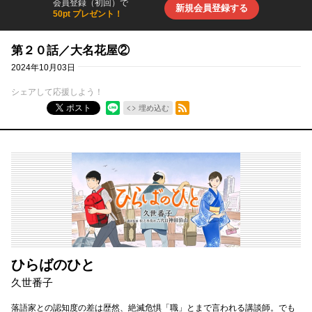
会員登録（初回）で
新規会員登録する
50pt プレゼント！
第２０話／大名花屋②
2024年10月03日
シェアして応援しよう！
RSSフィード
ポスト
埋め込む
ひらばのひと
久世番子
落語家との認知度の差は歴然、絶滅危惧「職」とまで言われる講談師。でも