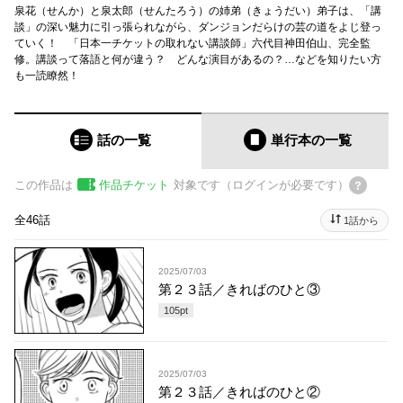
泉花（せんか）と泉太郎（せんたろう）の姉弟（きょうだい）弟子は、「講
談」の深い魅力に引っ張られながら、ダンジョンだらけの芸の道をよじ登っ
ていく！ 「日本一チケットの取れない講談師」六代目神田伯山、完全監
修。講談って落語と何が違う？ どんな演目があるの？…などを知りたい方
も一読瞭然！
話の一覧
単行本
の一覧
この作品は
作品チケット
対象です（ログインが必要です）
全46話
1話から
2025/07/03
第２３話／きればのひと③
105
pt
2025/07/03
第２３話／きればのひと②