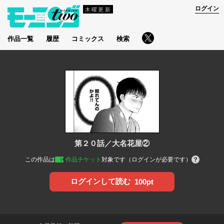
ログイン
木曜更新
作品一覧
履歴
コミックス
検索
第２０話／大名花屋②
この作品は
作品チケット
対象です（ログインが必要です）
ログインして読む
100pt