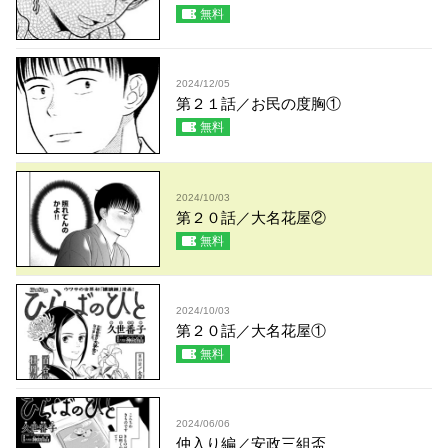
無料
2024/12/05
第２１話／お民の度胸①
無料
2024/10/03
第２０話／大名花屋②
無料
2024/10/03
第２０話／大名花屋①
無料
2024/06/06
仲入り編／安政三組盃