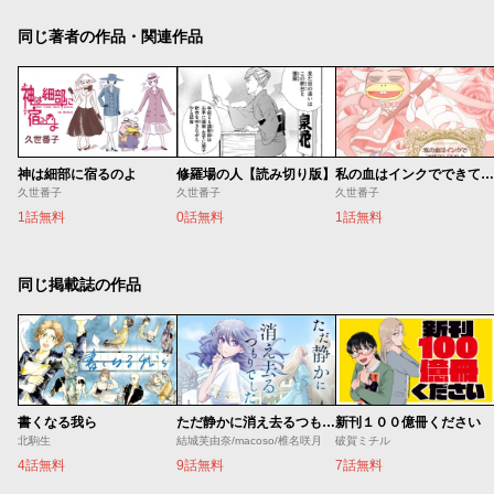
同じ著者の作品・関連作品
神は細部に宿るのよ
修羅場の人【読み切り版】
私の血はインクでできているのよ
久世番子
久世番子
久世番子
1話無料
0話無料
1話無料
同じ掲載誌の作品
書くなる我ら
ただ静かに消え去るつもりでした
新刊１００億冊ください
北駒生
結城芙由奈/macoso/椎名咲月
破賀ミチル
4話無料
9話無料
7話無料