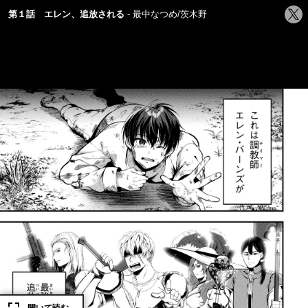
シ
第１話 エレン、追放される
最中なつめ/茨木野
ェ
ア
す
る