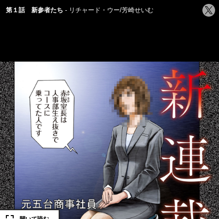
シ
第１話 新参者たち
リチャード・ウー/芳崎せいむ
ェ
ア
す
る