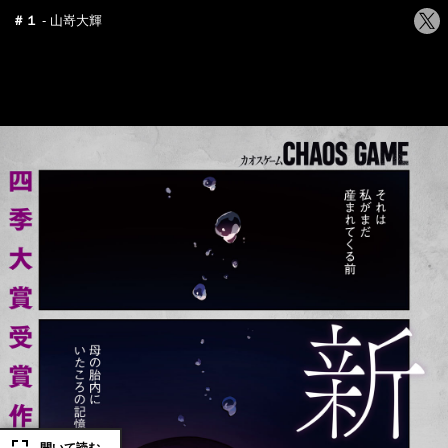
シ
＃１
山嵜大輝
ェ
ア
す
る