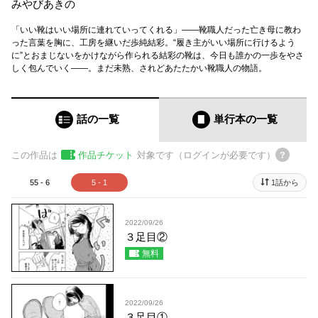
みやびあきの
「いい靴はいい場所に連れていってくれる」――靴職人だった亡き母に教わ
った言葉を胸に、工房を継いだ歩純結彩。“履き主がいい場所に行けるよう
に”とおまじないをかけながら作られる結彩の靴は、今日も誰かの一歩をやさ
しく包んでいく――。まだ未熟、されどあたたかい靴職人の物語。
話の一覧
単行本
の一覧
この作品は
作品チケット
対象です（ログインが必要です）
55 - 6
5 - 1
1話から
2022/09/26
３足目②
無料
2022/09/26
３足目①