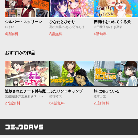
シルバー・スクリーン
ひなたとひかり
夜明けをつれてくる犬
いまい
高杉六花/べあろ/万冬しま
吉田桃子/あまぎ夏芽
4話無料
8話無料
4話無料
おすすめの作品
追放されたチート付与魔術師は気ままなセカンドライフを謳歌する。 ～俺は武器だけじゃなく、あらゆるものに『強化ポイント』を付与できるし、俺の意思でいつでも効果を解除できるけど、残った人たち大丈夫？～
ふたりソロキャンプ
妹は知っている
業務用餅/六志麻あさ/ｋｉｓｕｉ
出端祐大
雁木万里
27話無料
64話無料
21話無料
コミックDAYS