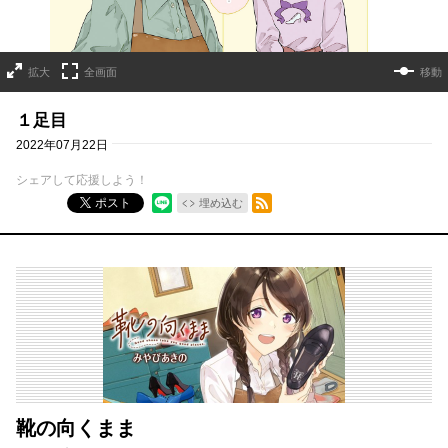
拡大
全画面
移動
１足目
2022年07月22日
シェアして応援しよう！
RSSフィード
ポスト
埋め込む
靴の向くまま