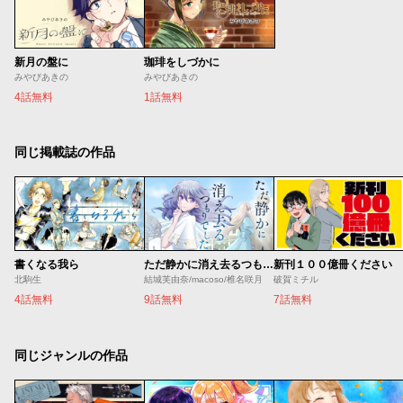
新月の盤に
珈琲をしづかに
みやびあきの
みやびあきの
4話無料
1話無料
同じ掲載誌の作品
書くなる我ら
ただ静かに消え去るつもりでした
新刊１００億冊ください
北駒生
結城芙由奈/macoso/椎名咲月
破賀ミチル
4話無料
9話無料
7話無料
同じジャンルの作品