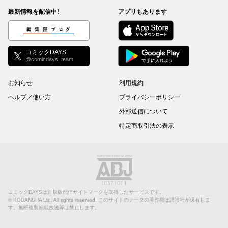
最新情報を配信中!
アプリもあります
編集部ブログ
コミックDAYS
@comicdays_team
お知らせ
利用規約
ヘルプ／使い方
プライバシーポリシー
外部送信について
特定商取引法の表示
コミックDAYSは正規版配信サイトマークを取得したサービスです。
©
KODANSHA Ltd.
All rights reserved. このサイトのデータの著作権は講談社が保有しま
す。無断複製転載放送等は禁止します。