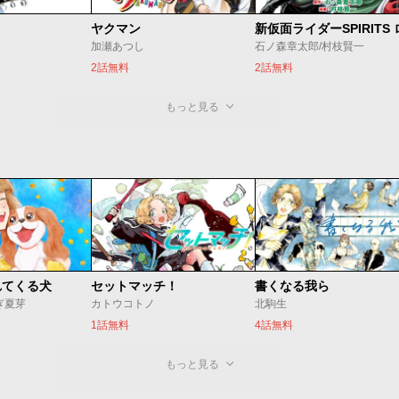
ヤクマン
加瀬あつし
石ノ森章太郎/村枝賢一
2話無料
2話無料
もっと見る
れてくる犬
セットマッチ！
書くなる我ら
ぎ夏芽
カトウコトノ
北駒生
1話無料
4話無料
もっと見る