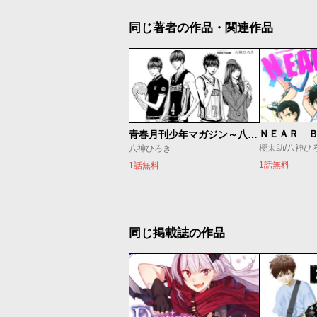
同じ著者の作品・関連作品
ＮＥＡＲ 
青春月刊少年マガジン～八神デビュー秘話～
櫻太助/八神ひ
八神ひろき
1話無料
1話無料
同じ掲載誌の作品