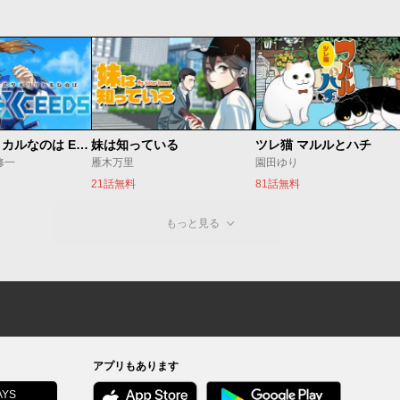
魔法少女リリカルなのは EXCEEDS
妹は知っている
ツレ猫 マルルとハチ
修一
雁木万里
園田ゆり
21話無料
81話無料
もっと見る
アプリもあります
YS