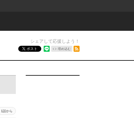
シェアして応援しよう！
RSSフィード
ポスト
埋め込む
1話から