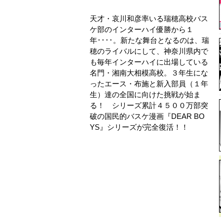
天才・哀川和彦率いる瑞穂高校バス
ケ部のインターハイ優勝から１
年････。新たな舞台となるのは、瑞
穂のライバルにして、神奈川県内で
も毎年インターハイに出場している
名門・湘南大相模高校。３年生にな
ったエース・布施と新入部員（１年
生）達の全国に向けた挑戦が始ま
る！ シリーズ累計４５００万部突
破の国民的バスケ漫画『DEAR BO
YS』シリーズが完全復活！！