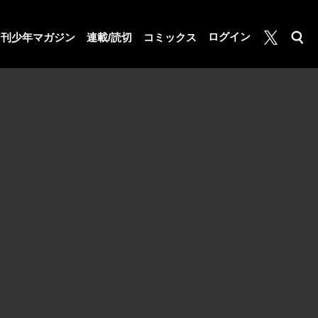
月マガ基地
ログイン
月刊少年マガジン
連載/読切
コミックス
検索
公式X