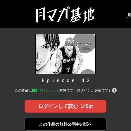
Ｅｐｉｓｏｄｅ ４２
この作品は
作品チケット
対象です（ログインが必要です）
145pt
ログインして読む
この作品の
無料公開中の話へ