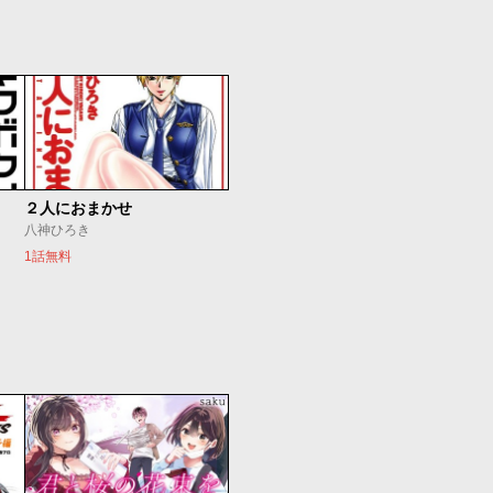
２人におまかせ
八神ひろき
1話無料