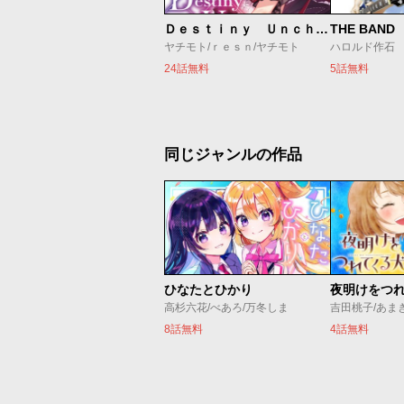
Ｄｅｓｔｉｎｙ Ｕｎｃｈａｉｎ Ｏｎｌｉｎｅ 吸血鬼少女となって、やがて『赤の魔王』と呼ばれるようになりました
THE BAND
ヤチモト/ｒｅｓｎ/ヤチモト
ハロルド作石
24話無料
5話無料
同じジャンルの作品
ひなたとひかり
夜明けをつ
高杉六花/べあろ/万冬しま
吉田桃子/あま
8話無料
4話無料