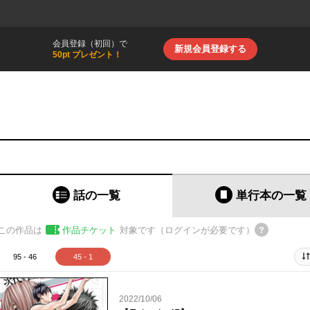
会員登録（初回）で
新規会員登録する
50pt プレゼント！
話の一覧
単行本
の一覧
この作品は
作品チケット
対象です（ログインが必要です）
95 - 46
45 - 1
2022/10/06