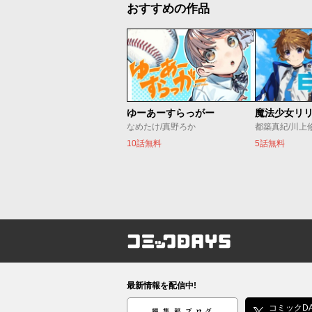
おすすめの作品
ゆーあーすらっがー
なめたけ/真野ろか
都築真紀/川上
10話無料
5話無料
コミックDAYS
最新情報を配信中!
編集部ブログ
コミックDA