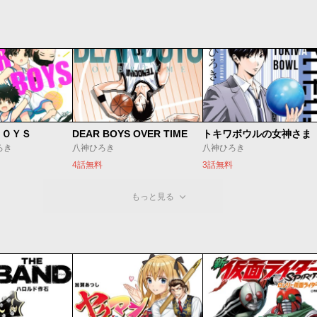
ＢＯＹＳ
DEAR BOYS OVER TIME
トキワボウルの女神さま
ろき
八神ひろき
八神ひろき
4話無料
3話無料
もっと見る