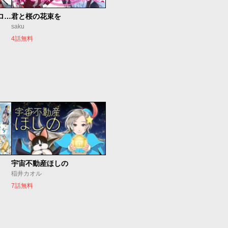
新仮面ライダーSPIRITS ロンリー仮面ライダー編
君と桜の花束を
saku
4話無料
宇宙不動産ほしの
稲井カオル
7話無料