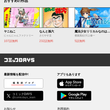
おすすめの作品
ヤニねこ
なんと孫六
魔法少女リリカルなのは EXCEEDS
にゃんにゃんファクトリー
さだやす圭
都築真紀/川上修一
107話無料
232話無料
5話無料
コミックDAYS
最新情報を配信中!
アプリもあります
編集部ブログ
コミックDAYS
@comicdays_team
お知らせ
利用規約