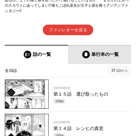
ある日、王子の落し物を拾ったので届けることになるがーーまさかの王宮へ
のスカウトにあってしまい!?落ちこぼれ巫女が王子と国を救うアジアンファ
ンタジー!!
ファンレターを送る
話の一覧
単行本
の一覧
全16話
1話から
2023/08/28
第１５話 選び取ったもの
160
pt
2023/08/28
第１４話 レンヒの真意
100
pt