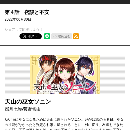
第４話 密談と不安
2022年06月30日
シェアして応援しよう！
RSSフィード
ポスト
埋め込む
天山の巫女ソニン
都月七弥
/
菅野雪虫
幼い頃に巫女になるために天山に送られたソニン。だが12歳のある日、巫女
の才能がなかったと判定され家に帰されることに！村に戻り、友達もできた