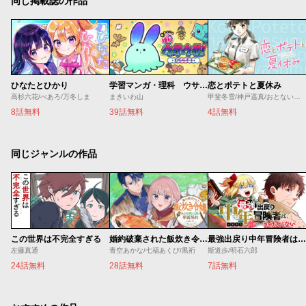
同じ掲載誌の作品
ひなたとひかり
学習マンガ・理科 ウサウサ！
恋とポテトと夏休み
高杉六花/べあろ/万冬しま
まきいわ山
甲斐冬雪/神戸遥真/おとないちあき
8話無料
39話無料
4話無料
同じジャンルの作品
この世界は不完全すぎる
婚約破棄された飯炊き令嬢の私は冷酷公爵と専属契約しました～ですが胃袋を掴んだ結果、冷たかった公爵様がどんどん優しくなっています～
最強出戻り中年冒険者は、今さら命なんてかけたくない
左藤真通
青空あかな/七福あくび/黒裄
斯道歩/明石六郎
24話無料
28話無料
7話無料