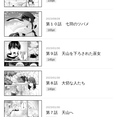
105
pt
2023/08/28
第１０話 七羽のツバメ
165
pt
2023/01/30
第９話 天山を下ろされた巫女
145
pt
2023/01/30
第８話 大切な人たち
140
pt
2023/01/30
第７話 天山へ