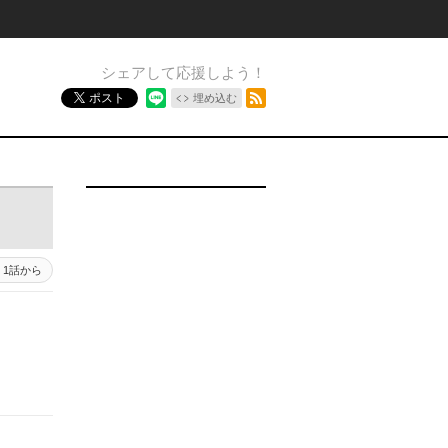
シェアして応援しよう！
RSSフィード
ポスト
埋め込む
1話から