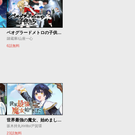
ベオグラードメトロの子供たち
隷蔵庫/山座一心
6話無料
世界最強の魔女、始めました ～私だけ『攻略サイト』を見れる世界で自由に生きます～
坂木持丸/riritto/戸賀環
23話無料