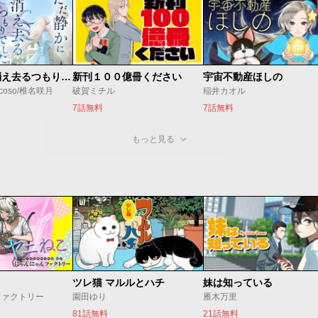
ただ静かに消え去るつもりでした
新刊１００億冊ください
宇宙不動産ほしの
coso/椎名咲月
破賀ミチル
稲井カオル
7話無料
7話無料
もっと見る
ツレ猫 マルルとハチ
妹は知っている
ファクトリー
園田ゆり
雁木万里
81話無料
21話無料