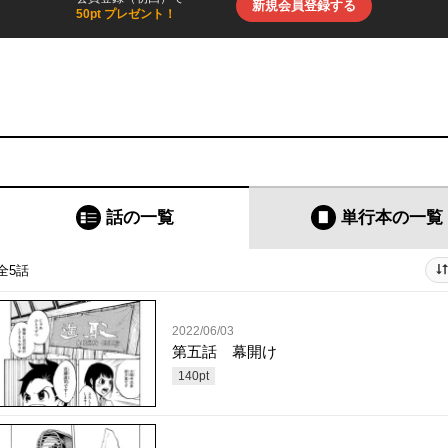
新規会員登録する
50pt プレゼント！
話の一覧
単行本
の一覧
全5話
2022/06/03
第五話 幕開け
140
pt