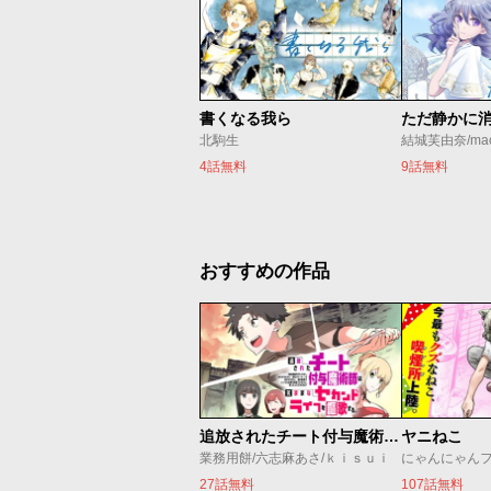
書くなる我ら
北駒生
結城芙由奈/ma
4話無料
9話無料
おすすめの作品
追放されたチート付与魔術師は気ままなセカンドライフを謳歌する。 ～俺は武器だけじゃなく、あらゆるものに『強化ポイント』を付与できるし、俺の意思でいつでも効果を解除できるけど、残った人たち大丈夫？～
ヤニねこ
業務用餅/六志麻あさ/ｋｉｓｕｉ
にゃんにゃん
27話無料
107話無料