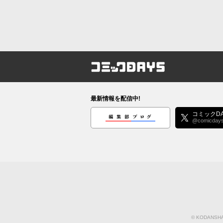
コミックDAYS
最新情報を配信中!
編集部ブログ
コミックDA
@comicday
©
KODANSHA 