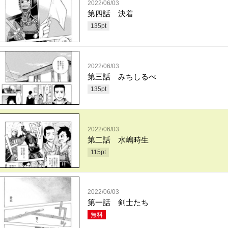
2022/06/03
第四話 決着
135
pt
2022/06/03
第三話 みちしるべ
135
pt
2022/06/03
第二話 水嶋時生
115
pt
2022/06/03
第一話 剣士たち
無料