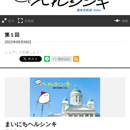
拡大
全画面
移動
第１回
2022年06月06日
シェアして応援しよう！
RSSフィード
ポスト
埋め込む
まいにちヘルシンキ