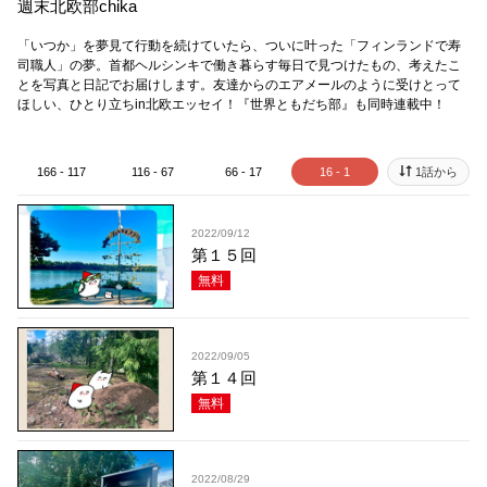
週末北欧部chika
「いつか」を夢見て行動を続けていたら、ついに叶った「フィンランドで寿
司職人」の夢。首都ヘルシンキで働き暮らす毎日で見つけたもの、考えたこ
とを写真と日記でお届けします。友達からのエアメールのように受けとって
ほしい、ひとり立ちin北欧エッセイ！ 『世界ともだち部』も同時連載中！
166 - 117
116 - 67
66 - 17
16 - 1
1話から
2022/09/12
第１５回
無料
2022/09/05
第１４回
無料
2022/08/29