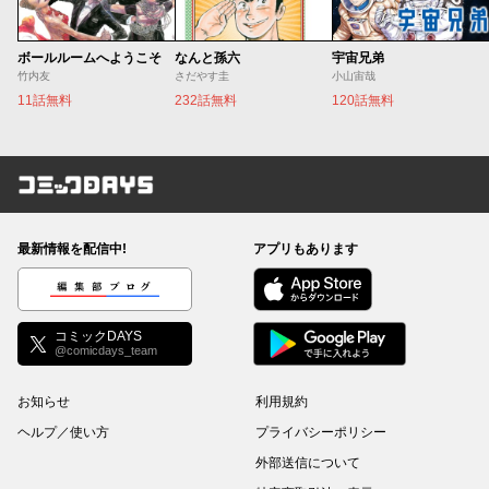
ボールルームへようこそ
なんと孫六
宇宙兄弟
竹内友
さだやす圭
小山宙哉
11話無料
232話無料
120話無料
コミックDAYS
最新情報を配信中!
アプリもあります
編集部ブログ
コミックDAYS
@comicdays_team
お知らせ
利用規約
ヘルプ／使い方
プライバシーポリシー
外部送信について