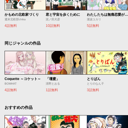
かもめの北欧家づくり
君と宇宙を歩くために
わたしたちは無痛恋愛がしたい 〜鍵垢女子と星屑男子とフェミおじさん〜
週末北欧部chika
泥ノ田犬彦
瀧波ユカリ
4話無料
10話無料
5話無料
同じジャンルの作品
Coquette ～コケット～
「壇蜜」
とりぱん
BOMHAT
清野とおる
とりのなん子
4話無料
1話無料
3話無料
おすすめの作品