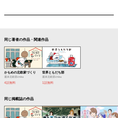
同じ著者の作品・関連作品
かもめの北欧家づくり
世界ともだち部
週末北欧部chika
週末北欧部chika
4話無料
1話無料
同じ掲載誌の作品