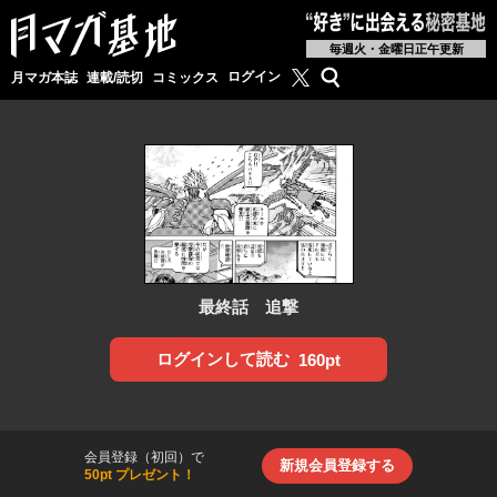
毎週火・金曜日正午更新
月マガ基地公式X
検索
ログイン
月マガ本誌
連載/読切
コミックス
最終話 追撃
ログインして読む
160pt
会員登録（初回）で
新規会員登録する
50pt プレゼント！