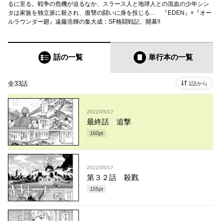
るに至る。戦争の危機が迫るなか、スラース人と地球人との混血の少年シン
タは家族を独立派に殺され、復讐の闘いに身を投じる… 『EDEN』×『オー
ルラウンダー廻』遠藤浩輝の集大成：SF格闘戦記、開幕!!
話の一覧
単行本
の一覧
全33話
1話から
2022/05/17
最終話 追撃
160
pt
2022/05/17
第３２話 殺戮
155
pt