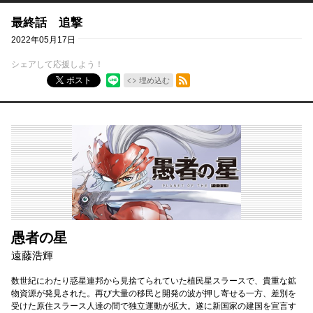
最終話 追撃
2022年05月17日
シェアして応援しよう！
RSSフィード
ポスト
埋め込む
愚者の星
遠藤浩輝
数世紀にわたり惑星連邦から見捨てられていた植民星スラースで、貴重な鉱
物資源が発見された。再び大量の移民と開発の波が押し寄せる一方、差別を
受けた原住スラース人達の間で独立運動が拡大。遂に新国家の建国を宣言す