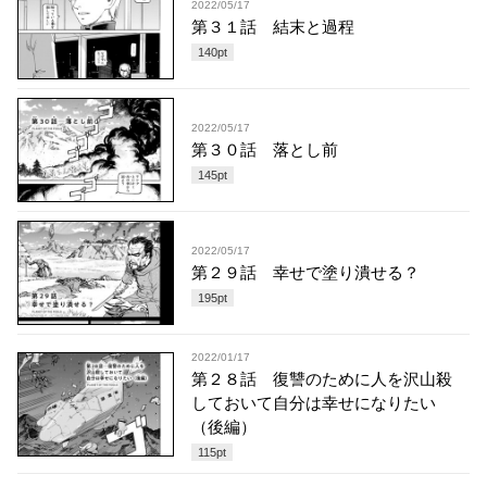
2022/05/17
第３１話 結末と過程
140
pt
2022/05/17
第３０話 落とし前
145
pt
2022/05/17
第２９話 幸せで塗り潰せる？
195
pt
2022/01/17
第２８話 復讐のために人を沢山殺
しておいて自分は幸せになりたい
（後編）
115
pt