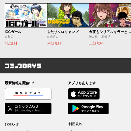
IGCガール
ふたりソロキャンプ
今夜もシリアルキラーと待ち合わせ
東和広
出端祐大
伊口紺/中村優児
4話無料
64話無料
11話無料
コミックDAYS
最新情報を配信中!
アプリもあります
編集部ブログ
コミックDAYS
@comicdays_team
お知らせ
利用規約