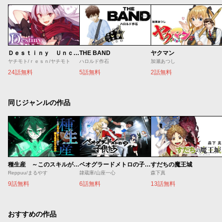
Ｄｅｓｔｉｎｙ Ｕｎｃｈａｉｎ Ｏｎｌｉｎｅ 吸血鬼少女となって、やがて『赤の魔王』と呼ばれるようになりました
THE BAND
ヤクマン
ヤチモト/ｒｅｓｎ/ヤチモト
ハロルド作石
加瀬あつし
24話無料
5話無料
2話無料
同じジャンルの作品
種生産 ～このスキルがチートだとまだ誰も気付いていない～
ベオグラードメトロの子供たち
すだちの魔王城
Reppuu/まるやす
隷蔵庫/山座一心
森下真
9話無料
6話無料
13話無料
おすすめの作品