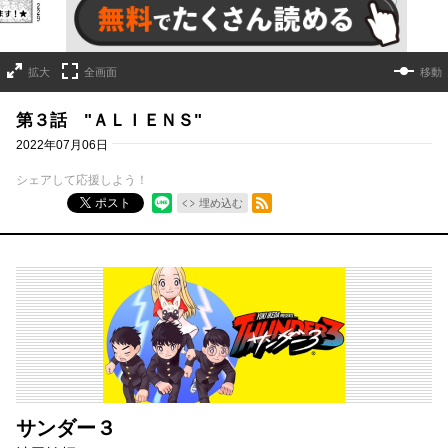
拡大
全画面
移動
第３話 "ＡＬＩＥＮＳ"
2022年07月06日
シェアして応援しよう！
RSSフィード
ポスト
埋め込む
サンダー３