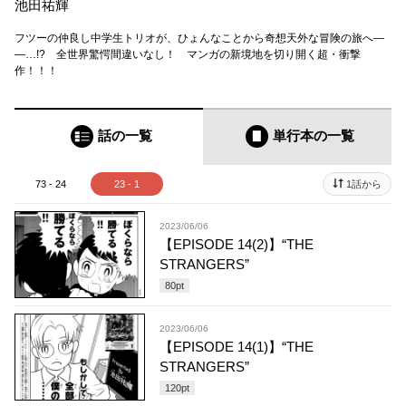
池田祐輝
フツーの仲良し中学生トリオが、ひょんなことから奇想天外な冒険の旅へ―
―…!? 全世界驚愕間違いなし！ マンガの新境地を切り開く超・衝撃
作！！！
話の一覧
単行本
の一覧
73 - 24
23 - 1
1話から
2023/06/06
【EPISODE 14(2)】“THE
STRANGERS”
80
pt
2023/06/06
【EPISODE 14(1)】“THE
STRANGERS”
120
pt