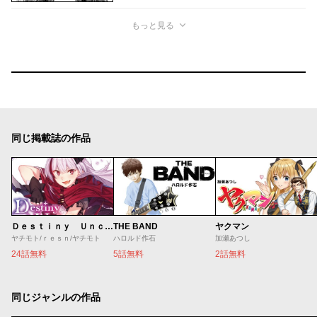
もっと見る
同じ掲載誌の作品
Ｄｅｓｔｉｎｙ Ｕｎｃｈａｉｎ Ｏｎｌｉｎｅ 吸血鬼少女となって、やがて『赤の魔王』と呼ばれるようになりました
THE BAND
ヤクマン
ヤチモト/ｒｅｓｎ/ヤチモト
ハロルド作石
加瀬あつし
24話無料
5話無料
2話無料
同じジャンルの作品