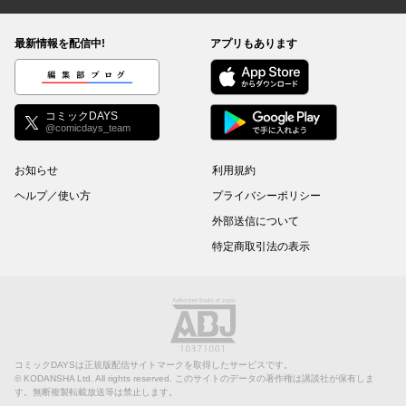
コミックDAYS
最新情報を配信中!
アプリもあります
編集部ブログ
コミックDAYS
@comicdays_team
お知らせ
利用規約
ヘルプ／使い方
プライバシーポリシー
外部送信について
特定商取引法の表示
コミックDAYSは正規版配信サイトマークを取得したサービスです。
©
KODANSHA Ltd.
All rights reserved. このサイトのデータの著作権は講談社が保有しま
す。無断複製転載放送等は禁止します。