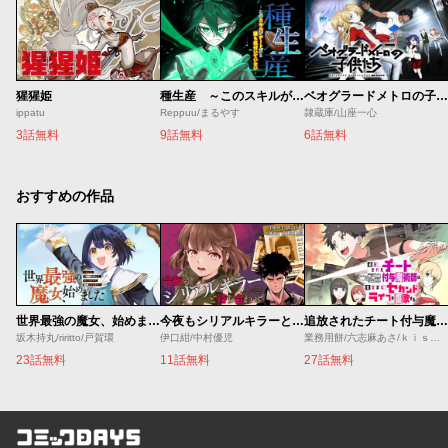
猩猩姫
種生産 ～このスキルがチートだとまだ誰も気付いていない～
ベオグラードメトロの子供たち
ippatu
Reppuu/まるやす
隷蔵庫/山座一心
3話無料
9話無料
6話無料
おすすめの作品
世界最強の魔女、始めました ～私だけ『攻略サイト』を見れる世界で自由に生きます～
今夜もシリアルキラーと待ち合わせ
追放されたチート付与魔術師は気ままなセカンドライフを謳歌する。 ～俺は武器だけじゃなく、あらゆるものに『強化ポイント』を付与できるし、俺の意思でいつでも効果を解除できるけど、残った人たち大丈夫？～
坂木持丸/riritto/戸賀環
伊口紺/中村優児
業務用餅/六志麻あさ/ｋｉｓｕｉ
23話無料
11話無料
27話無料