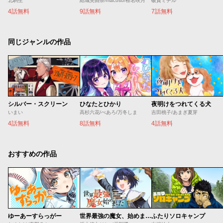
北駒生
結城芙由奈/macoso/椎名咲月
破賀ミチル
4話無料
9話無料
7話無料
同じジャンルの作品
シルバー・スクリーン
ひなたとひかり
夜明けをつれてくる犬
いまい
高杉六花/べあろ/万冬しま
吉田桃子/あまぎ夏芽
4話無料
8話無料
4話無料
おすすめの作品
ゆーあーすらっがー
世界最強の魔女、始めました ～私だけ『攻略サイト』を見れる世界で自由に生きます～
ふたりソロキャンプ