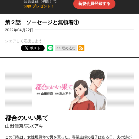
会員登録（初回）で
新規会員登録する
50pt プレゼント！
第２話 ソーセージと無頓着①
2022年04月22日
シェアして応援しよう！
RSSフィード
ポスト
埋め込む
都合のいい果て
山田佳奈
/
志水アキ
この日私は、女性用風俗で男を買った。専業主婦の透子はある日、夫の渉が