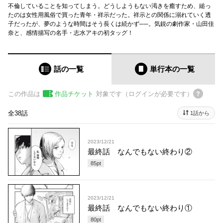
不倫していることを知ってしまう。どうしようもない渇きを癒すため、縋っ
たのは女性用風俗で買った青年・祥示だった。祥示との関係に溺れていく透
子だったが、夢のような時間はそう長くは続かず──。気鋭の劇作家・山田佳
奈と、感情描写の名手・志水アキの初タッグ！
話の一覧
単行本
の一覧
この作品は
作品チケット
対象です（ログインが必要です）
全38話
1話から
2023/12/21
最終話 なんでもない終わり②
85
pt
2023/12/21
最終話 なんでもない終わり①
80
pt