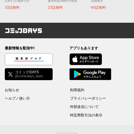
なめたけ/真野ろか
坂木持丸/riritto/戸賀環
出端祐大
10話無料
23話無料
64話無料
コミックDAYS
最新情報を配信中!
アプリもあります
編集部ブログ
コミックDAYS
@comicdays_team
お知らせ
利用規約
ヘルプ／使い方
プライバシーポリシー
外部送信について
特定商取引法の表示