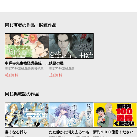
同じ著者の作品・関連作品
中禅寺先生物怪講義録 先生が謎を解いてしまうから。
鉄鼠の檻
志水アキ/京極夏彦/田村半蔵
志水アキ/京極夏彦
4話無料
1話無料
同じ掲載誌の作品
書くなる我ら
ただ静かに消え去るつもりでした
新刊１００億冊ください