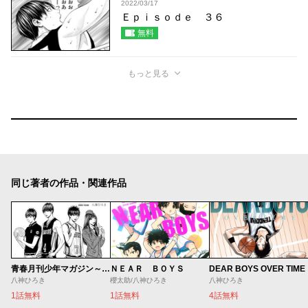
2022/03/17
Ｅｐｉｓｏｄｅ ３６
無料
もっと見る
同じ著者の作品・関連作品
ＮＥＡＲ ＢＯＹＳ
DEAR BOYS OVER TIME
青春月刊少年マガジン～八神デビュー秘話～
櫻太助/八神ひろき
八神ひろき
八神ひろき
1話無料
4話無料
1話無料