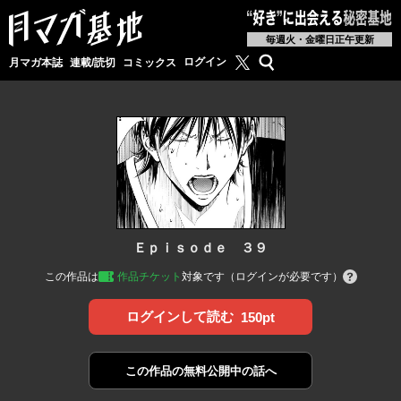
毎週火・金曜日正午更新
月マガ基地公式X
検索
ログイン
月マガ本誌
連載/読切
コミックス
Ｅｐｉｓｏｄｅ ３９
この作品は
作品チケット
対象です（ログインが必要です）
ログインして読む
150pt
この作品の
無料公開中の話へ