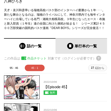
八神ひろき
天才・哀川和彦率いる瑞穂高校バスケ部のインターハイ優勝から１年････。
新たな舞台となるのは、瑞穂のライバルにして、神奈川県内でも毎年インタ
ーハイに出場している名門・湘南大相模高校。３年生になったエース・布施
と新入部員（１年生）達の全国に向けた挑戦が始まる！ シリーズ累計４５
００万部突破の国民的バスケ漫画『DEAR BOYS』シリーズが完全復活！！
話の一覧
単行本
の一覧
この作品は
作品チケット
対象です（ログインが必要です）
95 - 46
45 - 1
1話から
2022/10/06
【Episode 45】
無料
2022/10/06