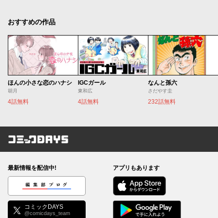
おすすめの作品
ほんの小さな恋のハナシ
IGCガール
なんと孫六
胡月
東和広
さだやす圭
4話無料
4話無料
232話無料
コミックDAYS
最新情報を配信中!
アプリもあります
編集部ブログ
コミックDAYS
@comicdays_team