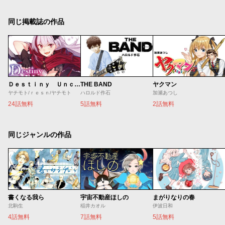
同じ掲載誌の作品
Ｄｅｓｔｉｎｙ Ｕｎｃｈａｉｎ Ｏｎｌｉｎｅ 吸血鬼少女となって、やがて『赤の魔王』と呼ばれるようになりました
THE BAND
ヤクマン
ヤチモト/ｒｅｓｎ/ヤチモト
ハロルド作石
加瀬あつし
24話無料
5話無料
2話無料
同じジャンルの作品
書くなる我ら
宇宙不動産ほしの
まがりなりの春
北駒生
稲井カオル
伊波日和
4話無料
7話無料
5話無料