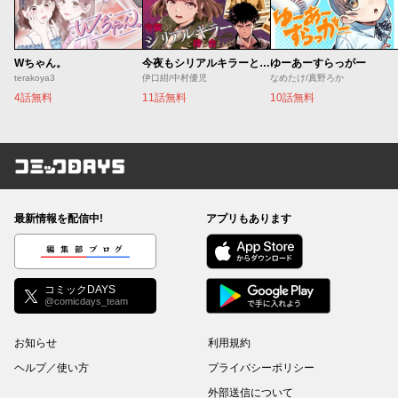
Wちゃん。
今夜もシリアルキラーと待ち合わせ
ゆーあーすらっがー
terakoya3
伊口紺/中村優児
なめたけ/真野ろか
4話無料
11話無料
10話無料
コミックDAYS
最新情報を配信中!
アプリもあります
編集部ブログ
コミックDAYS
@comicdays_team
お知らせ
利用規約
ヘルプ／使い方
プライバシーポリシー
外部送信について