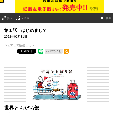
拡大
全画面
移動
第１話 はじめまして
2022年01月31日
シェアして応援しよう！
RSSフィード
ポスト
埋め込む
世界ともだち部