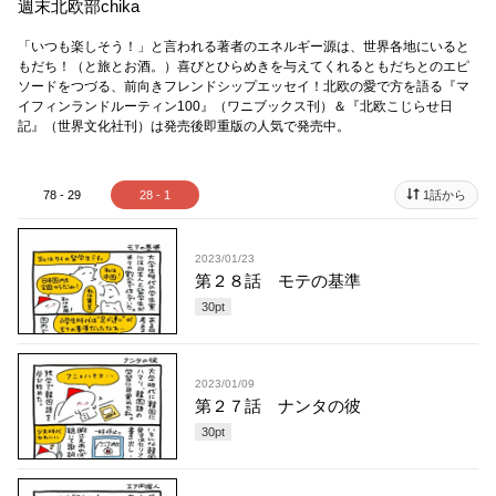
週末北欧部chika
「いつも楽しそう！」と言われる著者のエネルギー源は、世界各地にいると
もだち！（と旅とお酒。）喜びとひらめきを与えてくれるともだちとのエピ
ソードをつづる、前向きフレンドシップエッセイ！北欧の愛で方を語る『マ
イフィンランドルーティン100』（ワニブックス刊）＆『北欧こじらせ日
記』（世界文化社刊）は発売後即重版の人気で発売中。
78 - 29
28 - 1
1話から
2023/01/23
第２８話 モテの基準
30
pt
2023/01/09
第２７話 ナンタの彼
30
pt