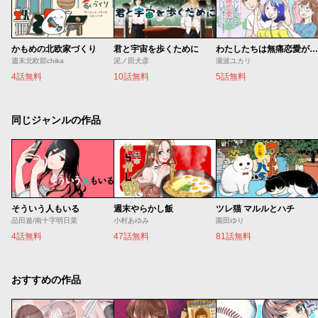
かもめの北欧家づくり
君と宇宙を歩くために
わたしたちは無痛恋愛がしたい 〜鍵垢女子と星屑男子とフェミおじさん〜
週末北欧部chika
泥ノ田犬彦
瀧波ユカリ
4話無料
10話無料
5話無料
同じジャンルの作品
そういう人もいる
週末やらかし飯
ツレ猫 マルルとハチ
品田遊/南十字明日菜
小村あゆみ
園田ゆり
4話無料
47話無料
81話無料
おすすめの作品