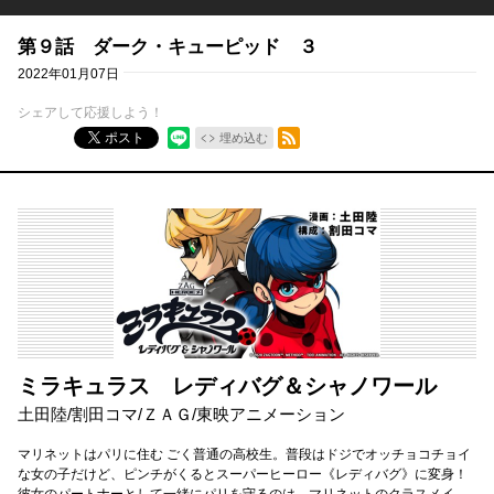
第９話 ダーク・キューピッド ３
2022年01月07日
シェアして応援しよう！
RSSフィード
ポスト
埋め込む
ミラキュラス レディバグ＆シャノワール
土田陸
/
割田コマ
/
ＺＡＧ
/
東映アニメーション
マリネットはパリに住む ごく普通の高校生。普段はドジでオッチョコチョイ
な女の子だけど、ピンチがくるとスーパーヒーロー《レディバグ》に変身！