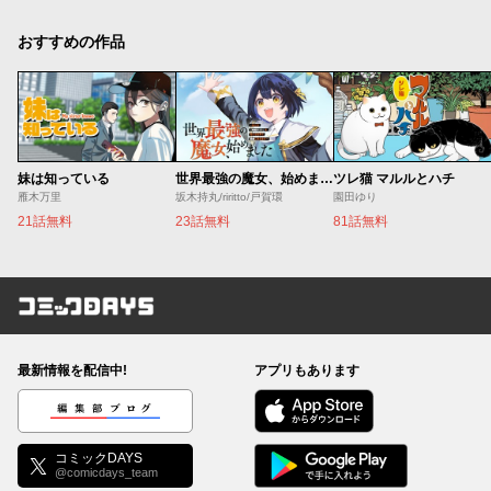
おすすめの作品
妹は知っている
世界最強の魔女、始めました ～私だけ『攻略サイト』を見れる世界で自由に生きます～
ツレ猫 マルルとハチ
雁木万里
坂木持丸/riritto/戸賀環
園田ゆり
21話無料
23話無料
81話無料
コミックDAYS
最新情報を配信中!
アプリもあります
編集部ブログ
コミックDAYS
@comicdays_team