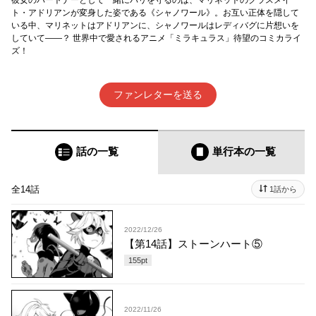
彼女のパートナーとして一緒にパリを守るのは、マリネットのクラスメイ
ト・アドリアンが変身した姿である《シャノワール》。お互い正体を隠して
いる中、マリネットはアドリアンに、シャノワールはレディバグに片想いを
していて――？ 世界中で愛されるアニメ「ミラキュラス」待望のコミカライ
ズ！
ファンレターを送る
話の一覧
単行本
の一覧
全14話
1話から
2022/12/26
【第14話】ストーンハート⑤
155
pt
2022/11/26