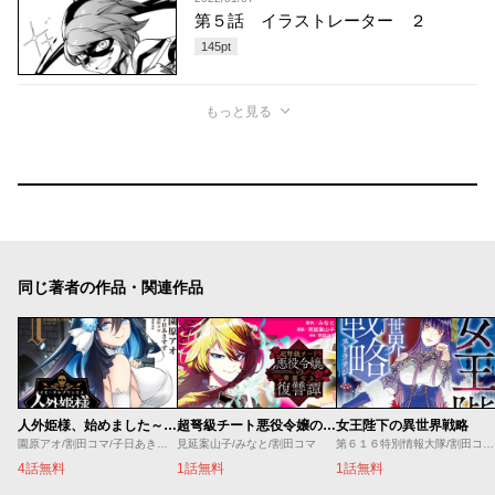
第５話 イラストレーター ２
145
pt
もっと見る
同じ著者の作品・関連作品
人外姫様、始めました～Ｆｒｅｅ Ｌｉｆｅ Ｆａｎｔａｓｙ Ｏｎｌｉｎｅ～
超弩級チート悪役令嬢の華麗なる復讐譚
女王陛下の異世界戦略
園原アオ/割田コマ/子日あきすず/Ｓｈｅｒｒｙ
見延案山子/みなと/割田コマ
第６１６特別情報大隊/割田コマ/源明來/巖本英利
4話無料
1話無料
1話無料