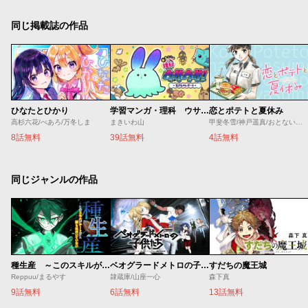
同じ掲載誌の作品
ひなたとひかり
学習マンガ・理科 ウサウサ！
恋とポテトと夏休み
高杉六花/べあろ/万冬しま
まきいわ山
甲斐冬雪/神戸遥真/おとないちあき
8話無料
39話無料
4話無料
同じジャンルの作品
種生産 ～このスキルがチートだとまだ誰も気付いていない～
ベオグラードメトロの子供たち
すだちの魔王城
Reppuu/まるやす
隷蔵庫/山座一心
森下真
9話無料
6話無料
13話無料