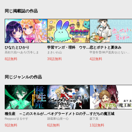
同じ掲載誌の作品
ひなたとひかり
学習マンガ・理科 ウサウサ！
恋とポテトと夏休み
高杉六花/べあろ/万冬しま
まきいわ山
甲斐冬雪/神戸遥真/おとないちあき
8話無料
39話無料
4話無料
同じジャンルの作品
種生産 ～このスキルがチートだとまだ誰も気付いていない～
ベオグラードメトロの子供たち
すだちの魔王城
Reppuu/まるやす
隷蔵庫/山座一心
森下真
9話無料
6話無料
13話無料