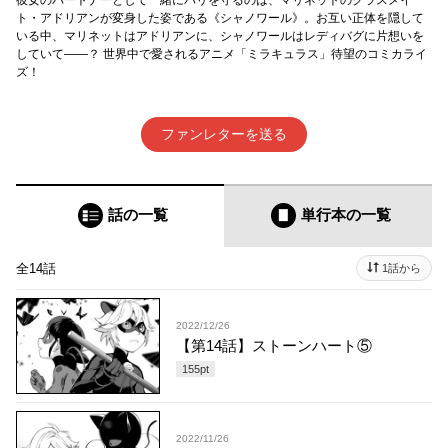
彼女のパートナーとして一緒にパリを守るのは、マリネットのクラスメイ
ト・アドリアンが変身した姿である《シャノワール》。お互い正体を隠して
いる中、マリネットはアドリアンに、シャノワールはレディバグに片想いを
していて――？ 世界中で愛されるアニメ「ミラキュラス」待望のコミカライ
ズ！
ファンレターを送る
話の一覧
単行本
の一覧
全14話
1話から
2022/12/26
【第14話】ストーンハート⑤
155
pt
2022/11/26