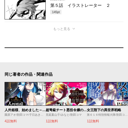
第５話 イラストレーター ２
145
pt
もっと見る
同じ著者の作品・関連作品
人外姫様、始めました～Ｆｒｅｅ Ｌｉｆｅ Ｆａｎｔａｓｙ Ｏｎｌｉｎｅ～
超弩級チート悪役令嬢の華麗なる復讐譚
女王陛下の異世界戦略
園原アオ/割田コマ/子日あきすず/Ｓｈｅｒｒｙ
見延案山子/みなと/割田コマ
第６１６特別情報大隊/割田コマ/源明來/巖本英利
4話無料
1話無料
1話無料