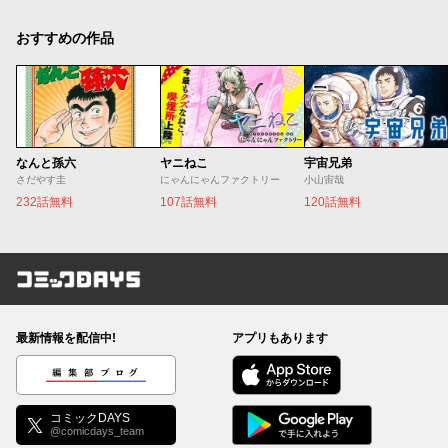
おすすめの作品
なんと孫六
ヤニねこ
宇宙兄弟
さだやす圭
にゃんにゃんファクトリー
小山宙哉
232話無料
107話無料
120話無料
コミックDAYS
最新情報を配信中!
アプリもあります
編集部ブログ
コミックDAYS
@comicdays_team