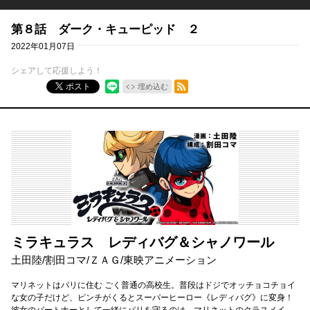
第８話 ダーク・キューピッド ２
2022年01月07日
シェアして応援しよう！
RSSフィード
ポスト
埋め込む
ミラキュラス レディバグ＆シャノワール
土田陸
/
割田コマ
/
ＺＡＧ
/
東映アニメーション
マリネットはパリに住む ごく普通の高校生。普段はドジでオッチョコチョイ
な女の子だけど、ピンチがくるとスーパーヒーロー《レディバグ》に変身！