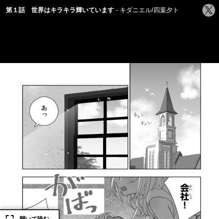
シ
第１話 世界はキラキラ輝いています
キダニエル/四葉夕ト
ェ
ア
す
る